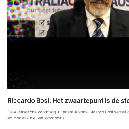
Riccardo Bosi: Het zwaartepunt is de s
De Australische voormalig luitenant-kolonel Ricardo Bosi vertelt 
en mogelijk nieuwe lockdowns.