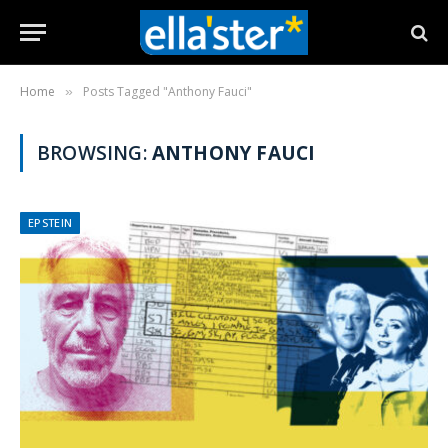
Home
Posts Tagged "Anthony Fauci"
»
BROWSING:
ANTHONY FAUCI
EPSTEIN