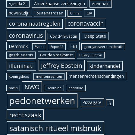
Amerikaanse verkiezingen
Annunaki
Agenda 21
bewustzijn
CIA
buitenaardsen
China
coronavaccin
coronamaatregelen
coronavirus
Deep State
Covid-19-vaccin
Demmink
FBI
Event
georganiseerd misbruik
Exposé2
geschiedenis
Gouden toekomst
Hillary Clinton
Jeffrey Epstein
illuminati
kinderhandel
mensenrechtenschendingen
koningshuis
mensenrechten
NWO
Oekraïne
pedofilie
Nazi's
pedonetwerken
Pizzagate
Q
rechtszaak
satanisch ritueel misbruik