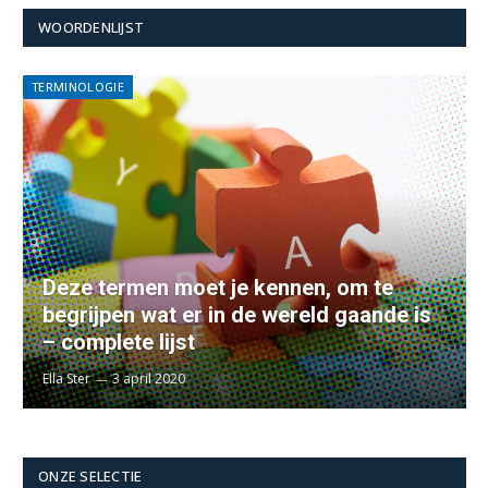
WOORDENLIJST
TERMINOLOGIE
Deze termen moet je kennen, om te
begrijpen wat er in de wereld gaande is
– complete lijst
Ella Ster
3 april 2020
ONZE SELECTIE