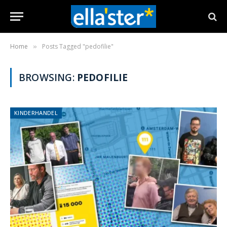
Home
Posts Tagged "pedofilie"
»
BROWSING:
PEDOFILIE
KINDERHANDEL