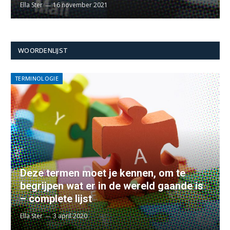
Ella Ster
16 november 2021
WOORDENLIJST
TERMINOLOGIE
Deze termen moet je kennen, om te
begrijpen wat er in de wereld gaande is
– complete lijst
Ella Ster
3 april 2020