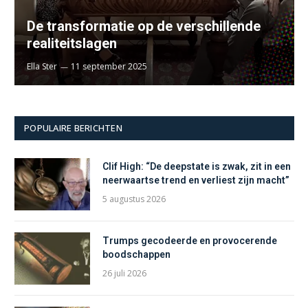
De transformatie op de verschillende
realiteitslagen
Ella Ster
11 september 2025
POPULAIRE BERICHTEN
Clif High: “De deepstate is zwak, zit in een
neerwaartse trend en verliest zijn macht”
5 augustus 2026
Trumps gecodeerde en provocerende
boodschappen
26 juli 2026