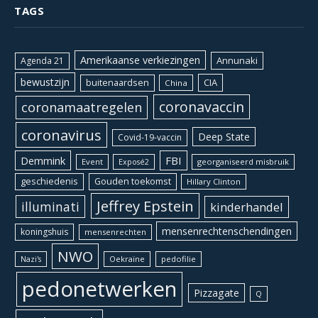
TAGS
Amerikaanse verkiezingen
Annunaki
Agenda 21
bewustzijn
CIA
buitenaardsen
China
coronavaccin
coronamaatregelen
coronavirus
Deep State
Covid-19-vaccin
Demmink
FBI
Event
georganiseerd misbruik
Exposé2
geschiedenis
Gouden toekomst
Hillary Clinton
Jeffrey Epstein
illuminati
kinderhandel
mensenrechtenschendingen
koningshuis
mensenrechten
NWO
Oekraïne
pedofilie
Nazi's
pedonetwerken
Pizzagate
Q