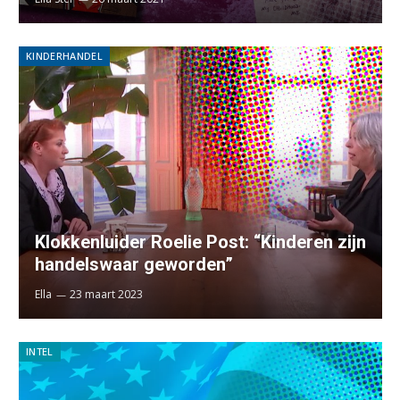
KINDERHANDEL
Klokkenluider Roelie Post: “Kinderen zijn
handelswaar geworden”
Ella
23 maart 2023
INTEL