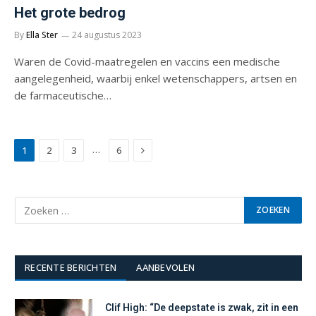
Het grote bedrog
By
Ella Ster
24 augustus 2023
Waren de Covid-maatregelen en vaccins een medische
aangelegenheid, waarbij enkel wetenschappers, artsen en
de farmaceutische…
Next
…
1
2
3
6
RECENTE BERICHTEN
AANBEVOLEN
Clif High: “De deepstate is zwak, zit in een