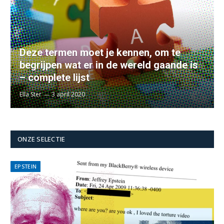
Deze termen moet je kennen, om te
begrijpen wat er in de wereld gaande is
– complete lijst
Ella Ster
3 april 2020
ONZE SELECTIE
EPSTEIN