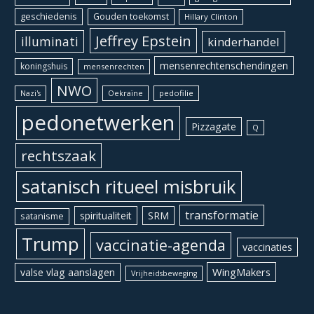
geschiedenis
Gouden toekomst
Hillary Clinton
Jeffrey Epstein
illuminati
kinderhandel
mensenrechtenschendingen
koningshuis
mensenrechten
NWO
Oekraïne
pedofilie
Nazi's
pedonetwerken
Pizzagate
Q
rechtszaak
satanisch ritueel misbruik
transformatie
spiritualiteit
SRM
satanisme
Trump
vaccinatie-agenda
vaccinaties
WingMakers
valse vlag aanslagen
Vrijheidsbeweging