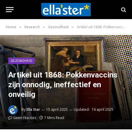
Home
Research
Gezondheid
Artikel uit 1868: Pokkenvaccins zijn onnodig, ineffectief en onveilig
»
»
»
GEZONDHEID
Artikel uit 1868: Pokkenvaccins
zijn onnodig, ineffectief en
onveilig
By
Ella Ster
15 april 2025
Updated:
16 april 2025
Geen reacties
7 Mins Read