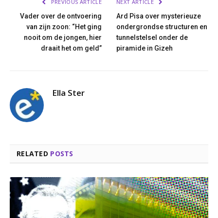
PREVIOUS ARTICLE
NEXT ARTICLE
Vader over de ontvoering
Ard Pisa over mysterieuze
van zijn zoon: “Het ging
ondergrondse structuren en
nooit om de jongen, hier
tunnelstelsel onder de
draait het om geld”
piramide in Gizeh
Ella Ster
RELATED
POSTS