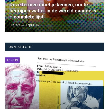
Deze termen moet je kennen, om te
begrijpen wat er in de wereld gaande is
– complete lijst
Ella Ster
3 april 2020
ONZE SELECTIE
EPSTEIN