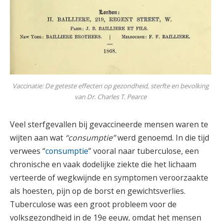
Vaccinatie: De geteste effecten op gezondheid, sterfte en bevolking
van Dr. Charles T. Pearce
Veel sterfgevallen bij gevaccineerde mensen waren te
wijten aan wat
“consumptie”
werd genoemd. In die tijd
verwees “
consumptie
” vooral naar tuberculose, een
chronische en vaak dodelijke ziekte die het lichaam
verteerde of wegkwijnde en symptomen veroorzaakte
als hoesten, pijn op de borst en gewichtsverlies.
Tuberculose was een groot probleem voor de
volksgezondheid in de 19e eeuw, omdat het mensen