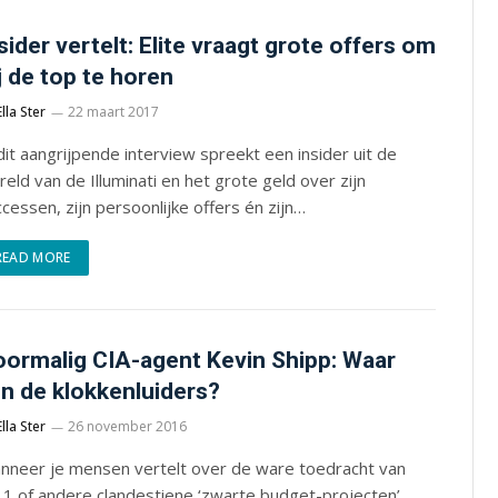
sider vertelt: Elite vraagt grote offers om
j de top te horen
Ella Ster
22 maart 2017
dit aangrijpende interview spreekt een insider uit de
eld van de Illuminati en het grote geld over zijn
cessen, zijn persoonlijke offers én zijn…
READ MORE
ormalig CIA-agent Kevin Shipp: Waar
jn de klokkenluiders?
Ella Ster
26 november 2016
nneer je mensen vertelt over de ware toedracht van
11 of andere clandestiene ‘zwarte budget-projecten’