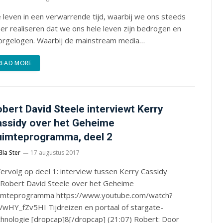
 leven in een verwarrende tijd, waarbij we ons steeds
r realiseren dat we ons hele leven zijn bedrogen en
orgelogen. Waarbij de mainstream media…
READ MORE
bert David Steele interviewt Kerry
ssidy over het Geheime
imteprogramma, deel 2
Ella Ster
17 augustus 2017
ervolg op deel 1: interview tussen Kerry Cassidy
 Robert David Steele over het Geheime
imteprogramma https://www.youtube.com/watch?
VwHY_fZv5HI Tijdreizen en portaal of stargate-
chnologie [dropcap]8[/dropcap] (21:07) Robert: Door