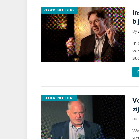
KLOKKENLUIDERS
In
bi
By
In 
wer
suc
KLOKKENLUIDERS
Vo
zi
By
Wa
9/