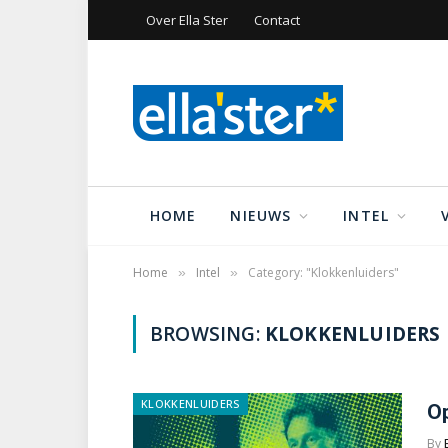
Over Ella Ster
Contact
HOME
NIEUWS
INTEL
Home
Intel
Category: "Klokkenluiders"
»
»
BROWSING:
KLOKKENLUIDERS
KLOKKENLUIDERS
Op
By