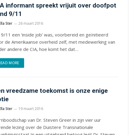
A informant spreekt vrijuit over doofpot
nd 9/11
Ella Ster
26 maart 2016
 9/11 een ‘inside job’ was, voorbereid en geïnitieerd
or de Amerikaanse overheid zelf, met medewerking van
der andere de CIA, hoe komt het dat…
READ MORE
n vreedzame toekomst is onze enige
tie
Ella Ster
19 maart 2016
nboodschap van Dr. Steven Greer in zijn vier uur
rende lezing over de Duistere Transnationale
eiligingsstaat In een uitgebreid betoog legt Dr. Steven