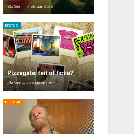
Ella Ster
4 februari 2026
EPSTEIN
Pizzagate: feit of fictie?
Ella Ster
29 augustus 2021
DE CABAL