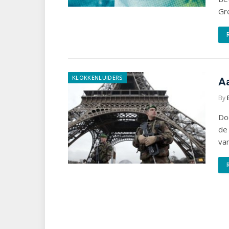
Gr
KLOKKENLUIDERS
Aa
By
Do
de 
va