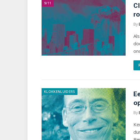
9/11
CI
ro
By
Als
do
on
KLOKKENLUIDERS
Ee
op
By
Ker
du
Bev