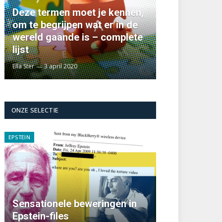
Deze termen moet je kennen,
om te begrijpen wat er in de
wereld gaande is – complete
lijst
Ella Ster
3 april 2020
ONZE SELECTIE
EPSTEIN
Sensationele beweringen in
Epstein-files