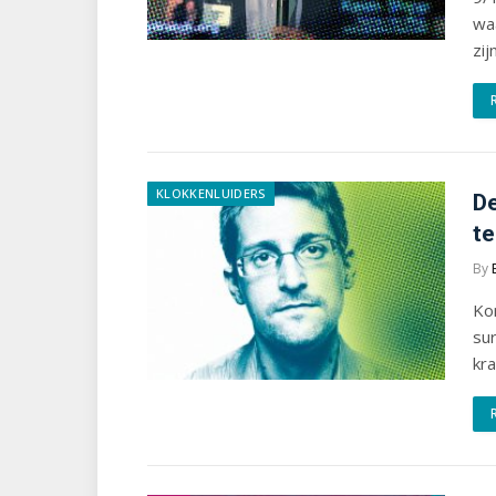
wa
zij
KLOKKENLUIDERS
De
t
By
Ko
sur
kra