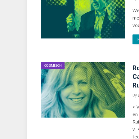
We
mee
vo
KOSMISCH
Ro
Ca
Ru
By
> V
en
Ru
v=
te