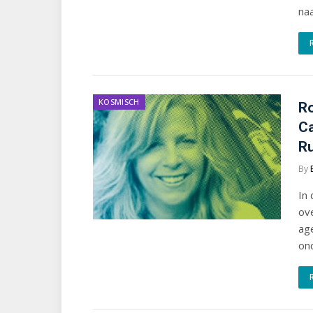
na
KOSMISCH
Ro
Ca
R
By
In 
ov
ag
on