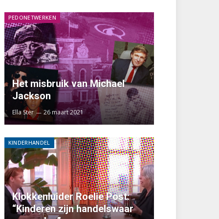
PEDONETWERKEN
Het misbruik van Michael
Jackson
Ella Ster
26 maart 2021
KINDERHANDEL
Klokkenluider Roelie Post:
“Kinderen zijn handelswaar