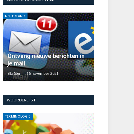
NEDERLAND
Ontvang nieuwe berichten in
je mail
Ella Ster
16 november 2021
WOORDENLIJST
TERMINOLOGIE