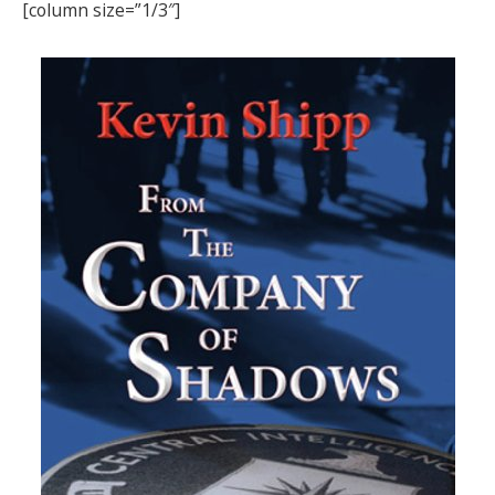
[column size=”1/3″]