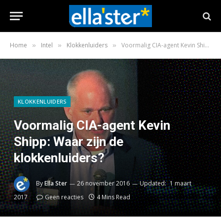
Home
Intel
Klokkenluiders
Voormalig CIA-agent Kevin Shipp: Waar zijn de klokkenluiders?
»
»
»
KLOKKENLUIDERS
Voormalig CIA-agent Kevin
Shipp: Waar zijn de
klokkenluiders?
By
Ella Ster
26 november 2016
Updated:
1 maart
2017
Geen reacties
4 Mins Read