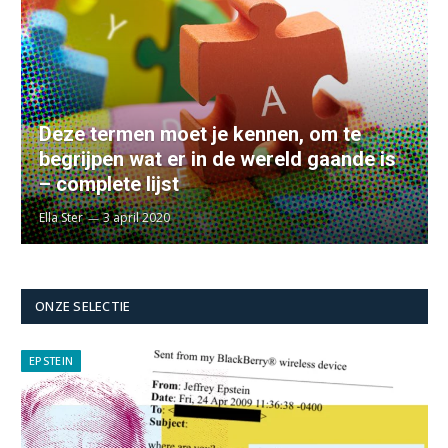
Deze termen moet je kennen, om te
begrijpen wat er in de wereld gaande is
– complete lijst
Ella Ster
3 april 2020
ONZE SELECTIE
EPSTEIN