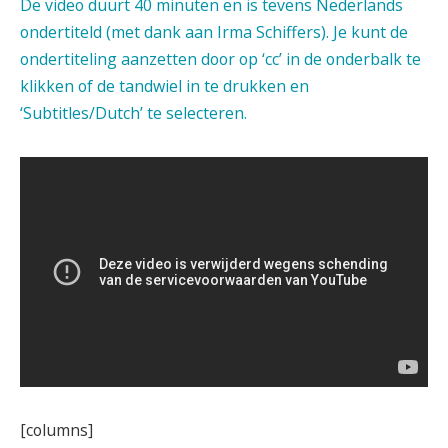
De video duurt 40 minuten en is tevens Nederlands
ondertiteld (met dank aan Irma Schiffers). Je kunt de
ondertiteling aanzetten door op ‘cc’ in de onderbalk te
klikken of de tandwiel in te drukken en
‘Subtitles/Dutch’ te selecteren.
[columns]