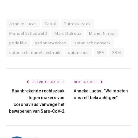
Anneke Lucas
Cabal
Dutroux-zaak
Manuel Schadwald
Marc Dutroux
Michel Nihoul
pedofilie
pedonetwerken
satanisch netwerk
satanisch ritueel misbruik
satanisme
SRA
SRM
PREVIOUS ARTICLE
NEXT ARTICLE
Baanbrekende rechtszaak
Anneke Lucas: “We moeten
tegen makers van
onszelf bekrachtigen”
coronavirus vanwege het
bewapenen van Sars-CoV-2