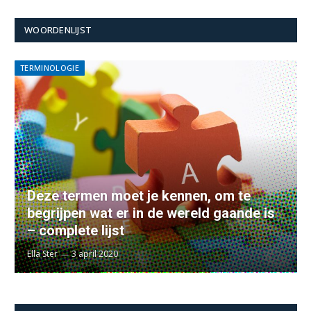
WOORDENLIJST
TERMINOLOGIE
Deze termen moet je kennen, om te
begrijpen wat er in de wereld gaande is
– complete lijst
Ella Ster
3 april 2020