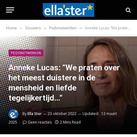
Home
Dossiers
Pedonetwerken
Anneke Lucas: “We praten over het meest duistere in de mensheid en liefde tegelijkertijd…”
»
»
»
PEDONETWERKEN
Anneke Lucas: “We praten over
het meest duistere in de
mensheid en liefde
tegelijkertijd…”
By
Ella Ster
23 oktober 2022
Updated:
12 maart
2025
Geen reacties
2 Mins Read