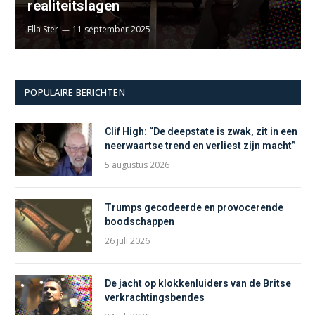
realiteitslagen
Ella Ster
11 september 2025
POPULAIRE BERICHTEN
Clif High: “De deepstate is zwak, zit in een
neerwaartse trend en verliest zijn macht”
5 augustus 2026
Trumps gecodeerde en provocerende
boodschappen
26 juli 2026
De jacht op klokkenluiders van de Britse
verkrachtingsbendes