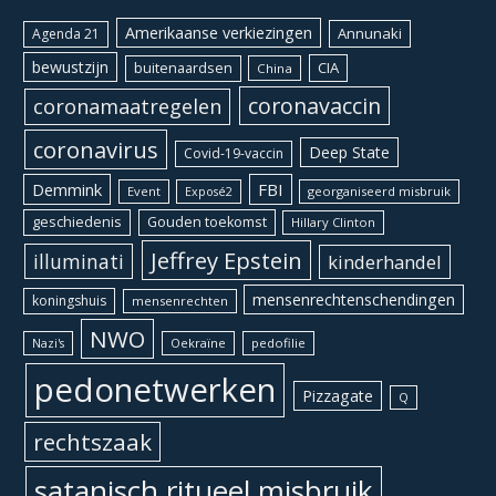
Amerikaanse verkiezingen
Annunaki
Agenda 21
bewustzijn
CIA
buitenaardsen
China
coronavaccin
coronamaatregelen
coronavirus
Deep State
Covid-19-vaccin
Demmink
FBI
Event
georganiseerd misbruik
Exposé2
geschiedenis
Gouden toekomst
Hillary Clinton
Jeffrey Epstein
illuminati
kinderhandel
mensenrechtenschendingen
koningshuis
mensenrechten
NWO
Oekraïne
pedofilie
Nazi's
pedonetwerken
Pizzagate
Q
rechtszaak
satanisch ritueel misbruik