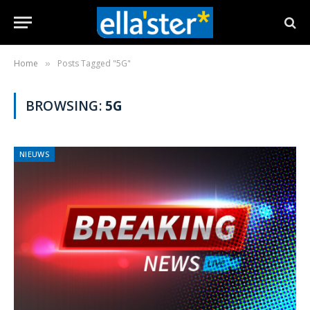
Home
Posts Tagged "5G"
»
BROWSING:
5G
NIEUWS