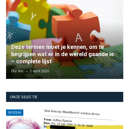
Deze termen moet je kennen, om te
begrijpen wat er in de wereld gaande is
– complete lijst
Ella Ster
3 april 2020
ONZE SELECTIE
EPSTEIN