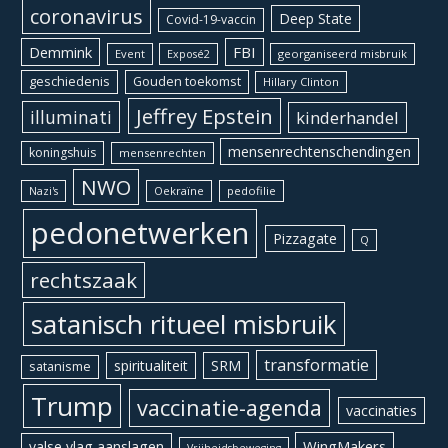
coronavirus
Deep State
Covid-19-vaccin
Demmink
FBI
Event
georganiseerd misbruik
Exposé2
geschiedenis
Gouden toekomst
Hillary Clinton
Jeffrey Epstein
illuminati
kinderhandel
mensenrechtenschendingen
koningshuis
mensenrechten
NWO
Oekraïne
pedofilie
Nazi's
pedonetwerken
Pizzagate
Q
rechtszaak
satanisch ritueel misbruik
transformatie
spiritualiteit
SRM
satanisme
Trump
vaccinatie-agenda
vaccinaties
WingMakers
valse vlag aanslagen