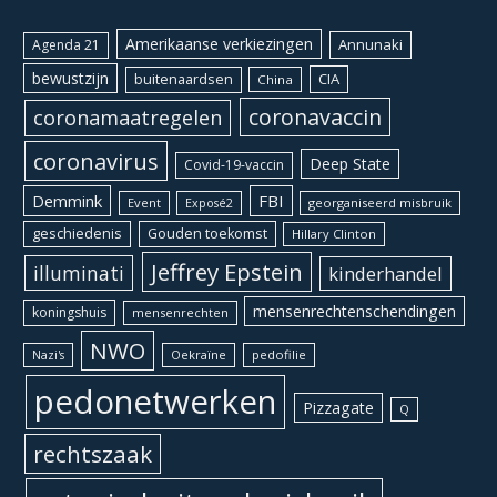
Amerikaanse verkiezingen
Annunaki
Agenda 21
bewustzijn
CIA
buitenaardsen
China
coronavaccin
coronamaatregelen
coronavirus
Deep State
Covid-19-vaccin
Demmink
FBI
Event
georganiseerd misbruik
Exposé2
geschiedenis
Gouden toekomst
Hillary Clinton
Jeffrey Epstein
illuminati
kinderhandel
mensenrechtenschendingen
koningshuis
mensenrechten
NWO
Oekraïne
pedofilie
Nazi's
pedonetwerken
Pizzagate
Q
rechtszaak