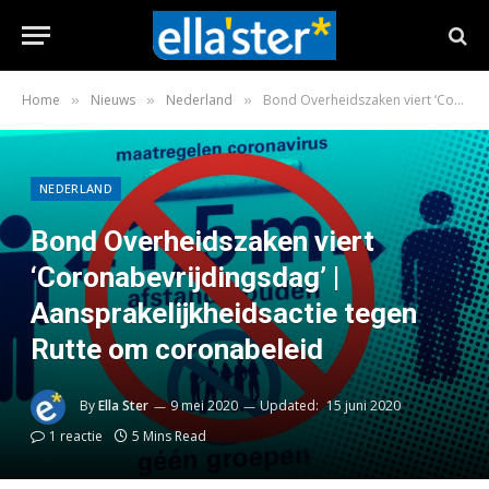
Home
Nieuws
Nederland
Bond Overheidszaken viert ‘Coronabevrijdingsdag’ | Aansprakelijkheidsactie tegen Rutte om coronabeleid
»
»
»
NEDERLAND
Bond Overheidszaken viert
‘Coronabevrijdingsdag’ |
Aansprakelijkheidsactie tegen
Rutte om coronabeleid
By
Ella Ster
9 mei 2020
Updated:
15 juni 2020
1 reactie
5 Mins Read