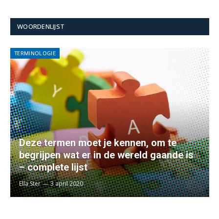
WOORDENLIJST
TERMINOLOGIE
Deze termen moet je kennen, om te
begrijpen wat er in de wereld gaande is
– complete lijst
Ella Ster
3 april 2020