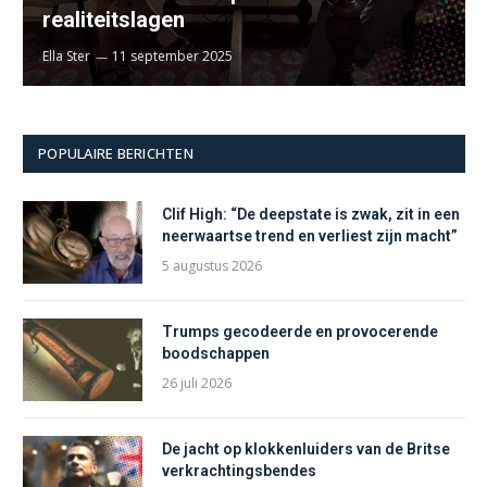
realiteitslagen
Ella Ster
11 september 2025
POPULAIRE BERICHTEN
Clif High: “De deepstate is zwak, zit in een
neerwaartse trend en verliest zijn macht”
5 augustus 2026
Trumps gecodeerde en provocerende
boodschappen
26 juli 2026
De jacht op klokkenluiders van de Britse
verkrachtingsbendes