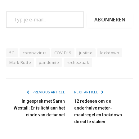
Typ je e-mail...
ABONNEREN
5G
coronavirus
COVID19
justitie
lockdown
Mark Rutte
pandemie
rechtszaak
PREVIOUS ARTICLE
NEXT ARTICLE
In gesprek met Sarah
12 redenen om de
Westall: Er is licht aan het
anderhalve meter-
einde van de tunnel
maatregel en lockdown
direct te staken