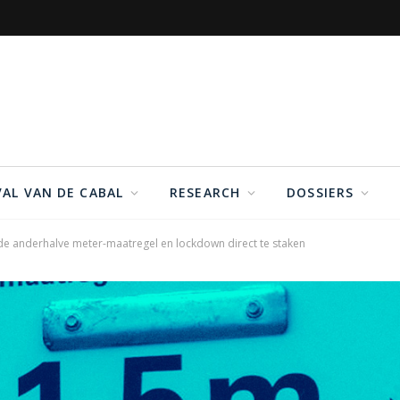
VAL VAN DE CABAL
RESEARCH
DOSSIERS
e anderhalve meter-maatregel en lockdown direct te staken