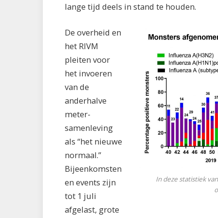
lange tijd deels in stand te houden.
De overheid en
het RIVM
pleiten voor
het invoeren
van de
anderhalve
meter-
samenleving
als “het nieuwe
normaal.”
Bijeenkomsten
In deze statistiek va
en events zijn
o
tot 1 juli
afgelast, grote