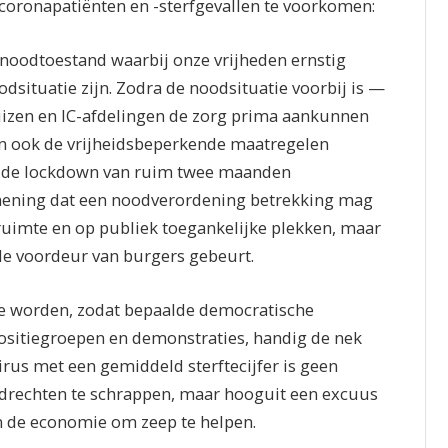
coronapatiënten en -sterfgevallen te voorkomen:
noodtoestand waarbij onze vrijheden ernstig
situatie zijn. Zodra de noodsituatie voorbij is —
uizen en IC-afdelingen de zorg prima aankunnen
n ook de vrijheidsbeperkende maatregelen
 de lockdown van ruim twee maanden
 mening dat een noodverordening betrekking mag
uimte en op publiek toegankelijke plekken, maar
 de voordeur van burgers gebeurt.
te worden, zodat bepaalde democratische
ositiegroepen en demonstraties, handig de nek
us met een gemiddeld sterftecijfer is geen
drechten te schrappen, maar hooguit een excuus
n de economie om zeep te helpen.