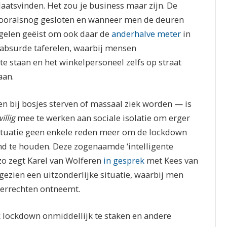
aatsvinden. Het zou je business maar zijn. De
 vooralsnog gesloten en wanneer men de deuren
elen geëist om ook daar de
anderhalve meter
in
 absurde taferelen, waarbij mensen
e staan en het winkelpersoneel zelfs op straat
aan.
 bij bosjes sterven of massaal ziek worden — is
illig
mee te werken aan sociale isolatie om erger
situatie geen enkele reden meer om de lockdown
nd te houden. Deze zogenaamde ‘intelligente
 zo zegt Karel van Wolferen
in gesprek
met Kees van
 gezien een uitzonderlijke situatie, waarbij men
errechten ontneemt.
k lockdown onmiddellijk te staken en andere