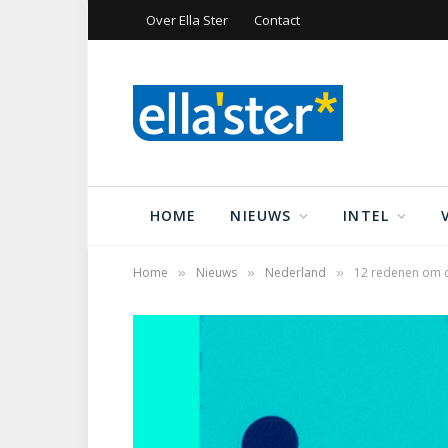
Over Ella Ster
Contact
HOME
NIEUWS
INTEL
Home
Nieuws
Nederland
12 redenen om d
»
»
»