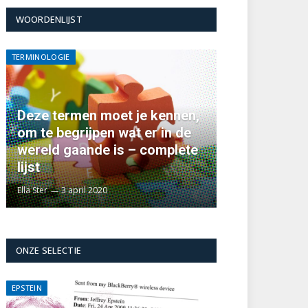
WOORDENLIJST
TERMINOLOGIE
Deze termen moet je kennen,
om te begrijpen wat er in de
wereld gaande is – complete
lijst
Ella Ster
3 april 2020
ONZE SELECTIE
EPSTEIN