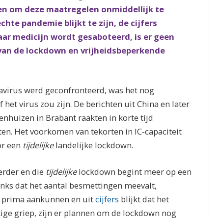
en om deze maatregelen onmiddellijk te
te pandemie blijkt te zijn, de cijfers
r medicijn wordt gesaboteerd, is er geen
an de lockdown en vrijheidsbeperkende
virus werd geconfronteerd, was het nog
 het virus zou zijn. De berichten uit China en later
enhuizen in Brabant raakten in korte tijd
n. Het voorkomen van tekorten in IC-capaciteit
or een
tijdelijke
landelijke lockdown.
erder en die
tijdelijke
lockdown begint meer op een
anks dat het aantal besmettingen meevalt,
IC prima aankunnen en uit
cijfers
blijkt dat het
ftige griep, zijn er plannen om de lockdown nog