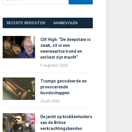
RECENTE BERICHTEN
AANBEVOLEN
Clif High: “De deepstate is
zwak, zit in een
neerwaartse trend en
verliest zijn macht”
5 augustus 2026
Trumps gecodeerde en
provocerende
boodschappen
26 juli 2026
De jacht op klokkenluiders
van de Britse
verkrachtingsbendes