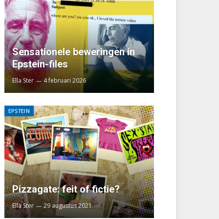
Sensationele beweringen in
Epstein-files
Ella Ster
4 februari 2026
EPSTEIN
Pizzagate: feit of fictie?
Ella Ster
29 augustus 2021