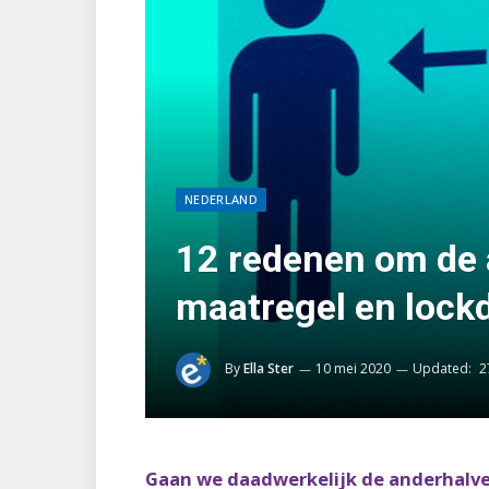
NEDERLAND
12 redenen om de 
maatregel en lockd
By
Ella Ster
10 mei 2020
Updated:
2
Gaan we daadwerkelijk de anderhalve