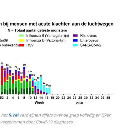
n het
RIVM
verdwijnen cijfers over de griep volledig en lijken
vergenomen door Covid-19 diagnoses.