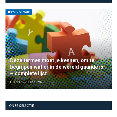
TERMINOLOGIE
Deze termen moet je kennen, om te
begrijpen wat er in de wereld gaande is
– complete lijst
Ella Ster
3 april 2020
ONZE SELECTIE