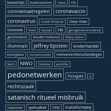
bewustzijn
CIA
buitenaardsen
China
coronavaccin
coronamaatregelen
coronavirus
Deep State
Covid-19-vaccin
Demmink
FBI
Event
georganiseerd misbruik
Exposé2
geschiedenis
Gouden toekomst
Hillary Clinton
Jeffrey Epstein
illuminati
kinderhandel
mensenrechtenschendingen
koningshuis
mensenrechten
NWO
Oekraïne
pedofilie
Nazi's
pedonetwerken
Pizzagate
Q
rechtszaak
satanisch ritueel misbruik
transformatie
spiritualiteit
SRM
satanisme