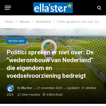
Home
Nieuws
Nederland
Politici spreken er niet over: De “wederombouw van Nederland” die eigendom en voedselvoorziening bedreigt
»
»
»
NEDERLAND
Politici spreken er niet over: De
“wederombouw van Nederland”
die eigendom en
voedselvoorziening bedreigt
By
Ella Ster
21 november 2023
Updated:
31 oktober
2024
Geen reacties
4 Mins Read