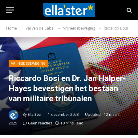
Home
Val van de Cabal
Vrijheidsbeweging
Riccardo Bosi en Dr. Jan Halper-Hayes bevestigen het bestaan van militaire tribunalen
»
»
»
VRIJHEIDSBEWEGING
Riccardo Bosi en Dr. Jan Halper-
Hayes bevestigen het bestaan
van militaire tribunalen
By
Ella Ster
1 december 2023
Updated:
12 maart
2025
Geen reacties
10 Mins Read