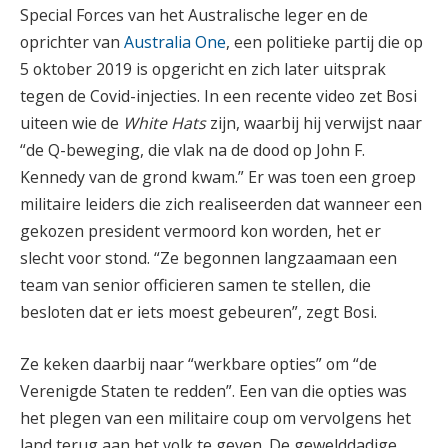
Special Forces van het Australische leger en de
oprichter van
Australia
One
, een politieke partij die op
5 oktober 2019 is opgericht en zich later uitsprak
tegen de Covid-injecties. In een recente video zet Bosi
uiteen wie de
White Hats
zijn, waarbij hij verwijst naar
“de Q-beweging, die vlak na de dood op John F.
Kennedy van de grond kwam.” Er was toen een groep
militaire leiders die zich realiseerden dat wanneer een
gekozen president vermoord kon worden, het er
slecht voor stond. “Ze begonnen langzaamaan een
team van senior officieren samen te stellen, die
besloten dat er iets moest gebeuren”, zegt Bosi.
Ze keken daarbij naar “werkbare opties” om “de
Verenigde Staten te redden”. Een van die opties was
het plegen van een militaire coup om vervolgens het
land terug aan het volk te geven. De gewelddadige