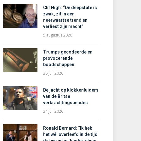
Clif High: “De deepstate is
zwak, zit in een
neerwaartse trend en
verliest zijn macht”
5 augustus 2026
Trumps gecodeerde en
provocerende
boodschappen
26 juli 2026
De jacht op klokkenluiders
van de Britse
verkrachtingsbendes
24 juli 2026
Ronald Bernard: “Ik heb
het wél overleefd in de tijd
dat we in het kindertehuis