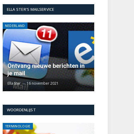
ELLA STER'S MAILSERVICE
NEDERLAND
Ontvang nieuwe berichten in
je mail
Ella Ster
16 november 2021
WOORDENLIJST
TERMINOLOGIE