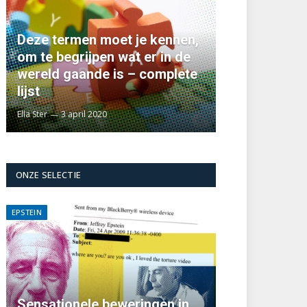
Deze termen moet je kennen,
om te begrijpen wat er in de
wereld gaande is – complete
lijst
Ella Ster
3 april 2020
ONZE SELECTIE
EPSTEIN
Sensationele beweringen in