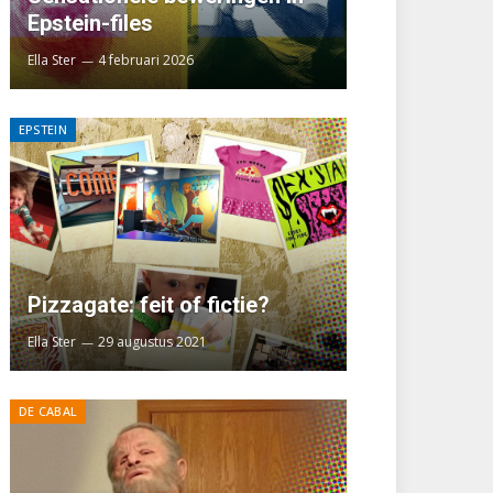
Epstein-files
Ella Ster
4 februari 2026
EPSTEIN
Pizzagate: feit of fictie?
Ella Ster
29 augustus 2021
DE CABAL