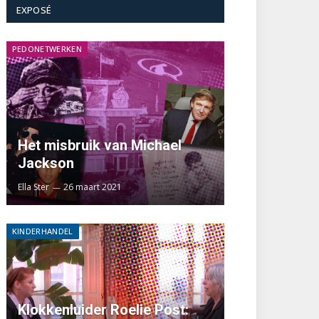
EXPOSÉ
PEDONETWERKEN
Het misbruik van Michael
Jackson
Ella Ster
26 maart 2021
KINDERHANDEL
Klokkenluider Roelie Post: