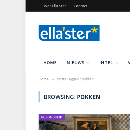
Over Ella Ster
Contact
HOME
NIEUWS
INTEL
Home
Posts Tagged "pokken"
»
BROWSING:
POKKEN
GEZONDHEID