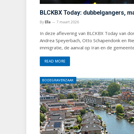
BLCKBX Today: dubbelgangers, m
By
Ella
7 maart 2026
In deze aflevering van BLCKBX Today van dond
Andrea Speyerbach, Otto Schapendonk en Ri
immigratie, de aanval op Iran en de gemeent
READ MORE
BODEGRAVENZAAK