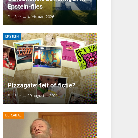
Epstein-files
Ella Ster
4 februari 2026
EPSTEIN
Pizzagate: feit of fictie?
Ella Ster
29 augustus 2021
DE CABAL