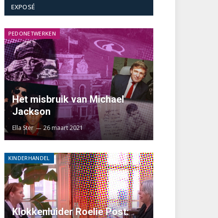
EXPOSÉ
PEDONETWERKEN
Het misbruik van Michael
Jackson
Ella Ster
26 maart 2021
KINDERHANDEL
Klokkenluider Roelie Post: