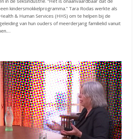
 in de seksindustrie. “Het is onaanvaardbaar dat de
n een kindersmokkelprogramma.” Tara Rodas werkte als
an Health & Human Services (HHS) om te helpen bij de
leiding van hun ouders of meerderjarig familielid vanuit
men.…