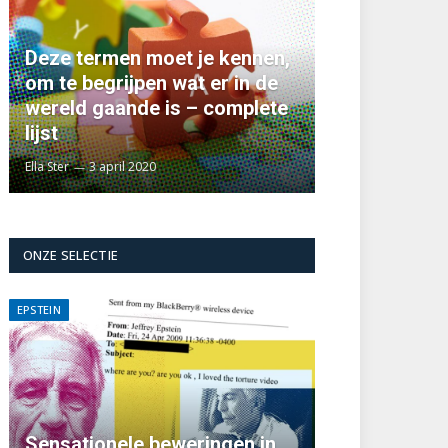
Deze termen moet je kennen,
om te begrijpen wat er in de
wereld gaande is – complete
lijst
Ella Ster
3 april 2020
ONZE SELECTIE
EPSTEIN
Sensationele beweringen in