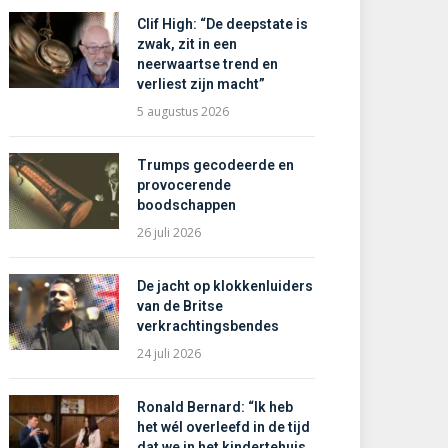
Clif High: “De deepstate is
zwak, zit in een
neerwaartse trend en
verliest zijn macht”
5 augustus 2026
Trumps gecodeerde en
provocerende
boodschappen
26 juli 2026
De jacht op klokkenluiders
van de Britse
verkrachtingsbendes
24 juli 2026
Ronald Bernard: “Ik heb
het wél overleefd in de tijd
dat we in het kindertehuis