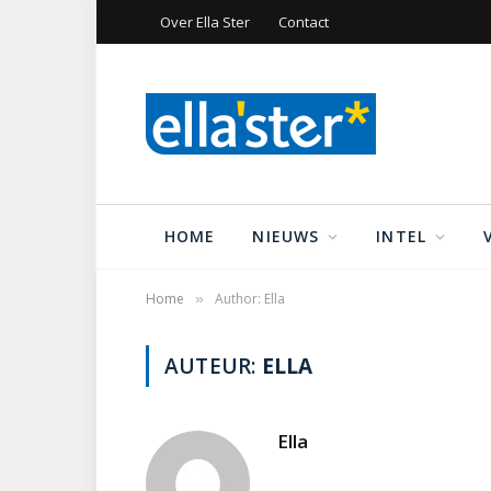
Over Ella Ster
Contact
HOME
NIEUWS
INTEL
Home
Author: Ella
»
AUTEUR:
ELLA
Ella