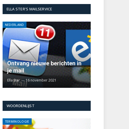
ELLA STER'S MAILSERVICE
NEDERLAND
Ontvang nieuwe berichten in
je mail
Ella Ster
16 november 2021
WOORDENLIJST
TERMINOLOGIE