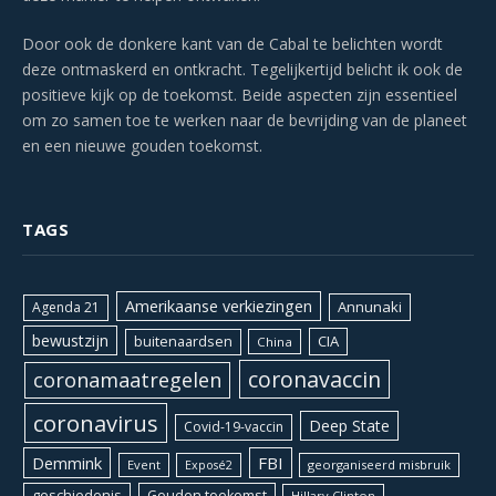
Door ook de donkere kant van de Cabal te belichten wordt
deze ontmaskerd en ontkracht. Tegelijkertijd belicht ik ook de
positieve kijk op de toekomst. Beide aspecten zijn essentieel
om zo samen toe te werken naar de bevrijding van de planeet
en een nieuwe gouden toekomst.
TAGS
Amerikaanse verkiezingen
Annunaki
Agenda 21
bewustzijn
CIA
buitenaardsen
China
coronavaccin
coronamaatregelen
coronavirus
Deep State
Covid-19-vaccin
Demmink
FBI
Event
georganiseerd misbruik
Exposé2
geschiedenis
Gouden toekomst
Hillary Clinton