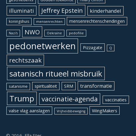
Jeffrey Epstein
illuminati
kinderhandel
mensenrechtenschendingen
koningshuis
mensenrechten
NWO
Oekraïne
pedofilie
Nazi's
pedonetwerken
Pizzagate
Q
rechtszaak
satanisch ritueel misbruik
transformatie
spiritualiteit
SRM
satanisme
Trump
vaccinatie-agenda
vaccinaties
WingMakers
valse vlag aanslagen
Vrijheidsbeweging
© 2016, Ella Ster