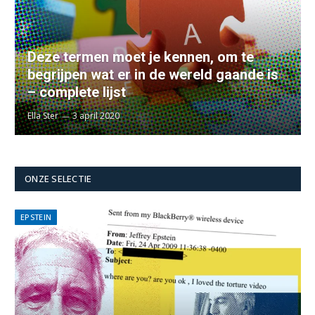
Deze termen moet je kennen, om te
begrijpen wat er in de wereld gaande is
– complete lijst
Ella Ster
3 april 2020
ONZE SELECTIE
EPSTEIN