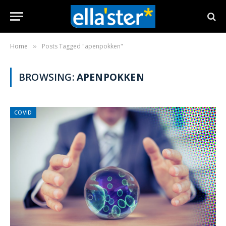
Home
Posts Tagged "apenpokken"
»
BROWSING:
APENPOKKEN
COVID