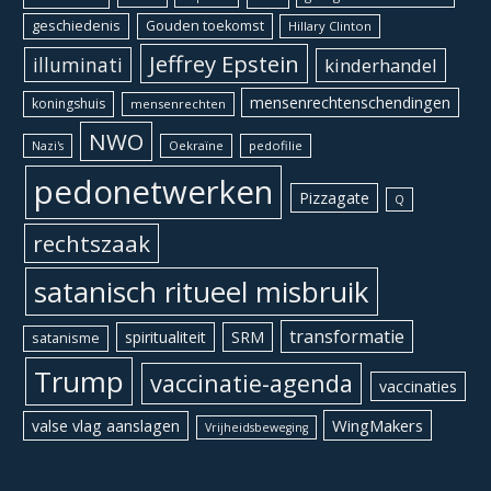
geschiedenis
Gouden toekomst
Hillary Clinton
Jeffrey Epstein
illuminati
kinderhandel
mensenrechtenschendingen
koningshuis
mensenrechten
NWO
Oekraïne
pedofilie
Nazi's
pedonetwerken
Pizzagate
Q
rechtszaak
satanisch ritueel misbruik
transformatie
spiritualiteit
SRM
satanisme
Trump
vaccinatie-agenda
vaccinaties
WingMakers
valse vlag aanslagen
Vrijheidsbeweging