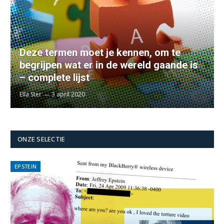
Deze termen moet je kennen, om te
begrijpen wat er in de wereld gaande is
– complete lijst
Ella Ster
3 april 2020
ONZE SELECTIE
EPSTEIN