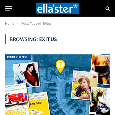
Home
Posts Tagged "Exitus"
»
BROWSING:
EXITUS
KINDERHANDEL