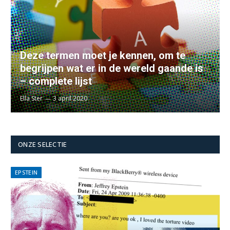
Deze termen moet je kennen, om te
begrijpen wat er in de wereld gaande is
– complete lijst
Ella Ster
3 april 2020
ONZE SELECTIE
EPSTEIN