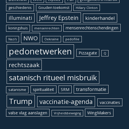
geschiedenis
Gouden toekomst
Hillary Clinton
Jeffrey Epstein
illuminati
kinderhandel
mensenrechtenschendingen
koningshuis
mensenrechten
NWO
Oekraïne
pedofilie
Nazi's
pedonetwerken
Pizzagate
Q
rechtszaak
satanisch ritueel misbruik
transformatie
spiritualiteit
SRM
satanisme
Trump
vaccinatie-agenda
vaccinaties
WingMakers
valse vlag aanslagen
Vrijheidsbeweging