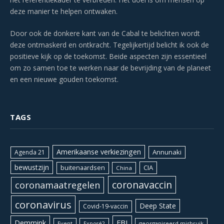
deze manier te helpen ontwaken.
Door ook de donkere kant van de Cabal te belichten wordt
deze ontmaskerd en ontkracht. Tegelijkertijd belicht ik ook de
positieve kijk op de toekomst. Beide aspecten zijn essentieel
om zo samen toe te werken naar de bevrijding van de planeet
en een nieuwe gouden toekomst.
TAGS
Amerikaanse verkiezingen
Annunaki
Agenda 21
bewustzijn
CIA
buitenaardsen
China
coronavaccin
coronamaatregelen
coronavirus
Deep State
Covid-19-vaccin
Demmink
FBI
Event
georganiseerd misbruik
Exposé2