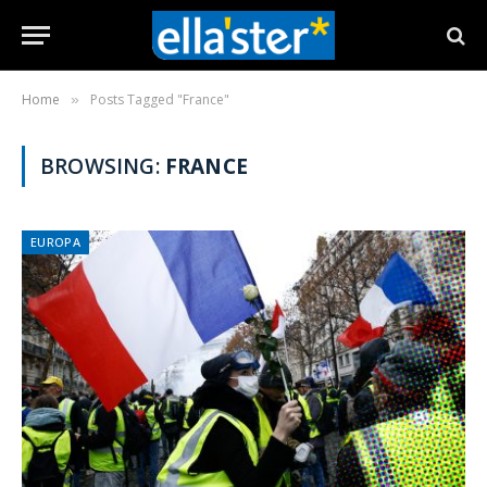
Home
Posts Tagged "France"
»
BROWSING:
FRANCE
EUROPA