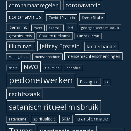
coronavaccin
coronamaatregelen
coronavirus
Deep State
Covid-19-vaccin
Demmink
FBI
Event
georganiseerd misbruik
Exposé2
geschiedenis
Gouden toekomst
Hillary Clinton
Jeffrey Epstein
illuminati
kinderhandel
mensenrechtenschendingen
koningshuis
mensenrechten
NWO
Oekraïne
pedofilie
Nazi's
pedonetwerken
Pizzagate
Q
rechtszaak
satanisch ritueel misbruik
transformatie
spiritualiteit
SRM
satanisme
Trump