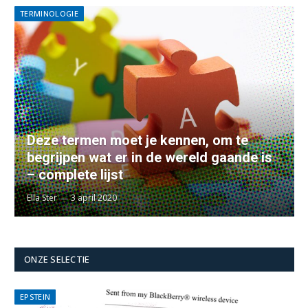
TERMINOLOGIE
Deze termen moet je kennen, om te
begrijpen wat er in de wereld gaande is
– complete lijst
Ella Ster
3 april 2020
ONZE SELECTIE
EPSTEIN