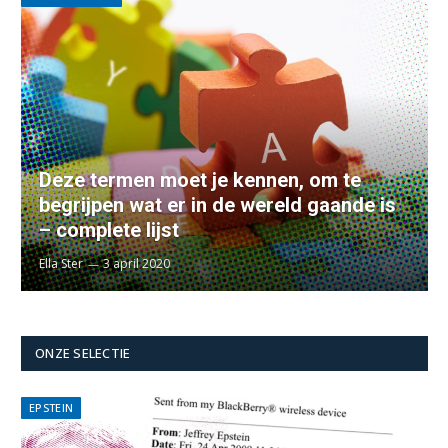
Deze termen moet je kennen, om te
begrijpen wat er in de wereld gaande is
– complete lijst
Ella Ster
3 april 2020
ONZE SELECTIE
EPSTEIN