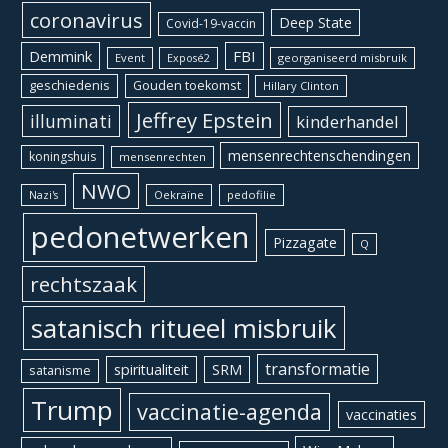
coronavirus
Deep State
Covid-19-vaccin
Demmink
FBI
Event
georganiseerd misbruik
Exposé2
geschiedenis
Gouden toekomst
Hillary Clinton
Jeffrey Epstein
illuminati
kinderhandel
mensenrechtenschendingen
koningshuis
mensenrechten
NWO
Oekraïne
pedofilie
Nazi's
pedonetwerken
Pizzagate
Q
rechtszaak
satanisch ritueel misbruik
transformatie
spiritualiteit
SRM
satanisme
Trump
vaccinatie-agenda
vaccinaties