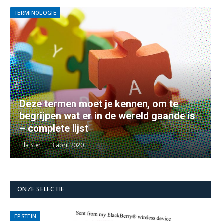
TERMINOLOGIE
Deze termen moet je kennen, om te
begrijpen wat er in de wereld gaande is
– complete lijst
Ella Ster
3 april 2020
ONZE SELECTIE
EPSTEIN