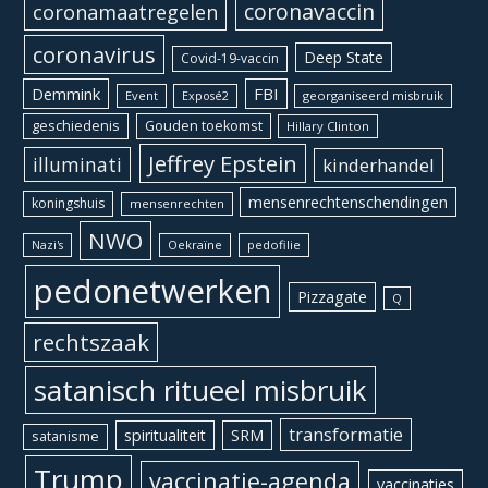
coronavaccin
coronamaatregelen
coronavirus
Deep State
Covid-19-vaccin
Demmink
FBI
Event
georganiseerd misbruik
Exposé2
geschiedenis
Gouden toekomst
Hillary Clinton
Jeffrey Epstein
illuminati
kinderhandel
mensenrechtenschendingen
koningshuis
mensenrechten
NWO
Oekraïne
pedofilie
Nazi's
pedonetwerken
Pizzagate
Q
rechtszaak
satanisch ritueel misbruik
transformatie
spiritualiteit
SRM
satanisme
Trump
vaccinatie-agenda
vaccinaties