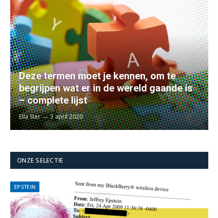
Deze termen moet je kennen, om te
begrijpen wat er in de wereld gaande is
– complete lijst
Ella Ster
3 april 2020
ONZE SELECTIE
EPSTEIN