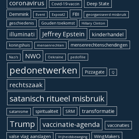
coronavirus
Deep State
Covid-19-vaccin
Demmink
FBI
Event
georganiseerd misbruik
Exposé2
geschiedenis
Gouden toekomst
Hillary Clinton
Jeffrey Epstein
illuminati
kinderhandel
mensenrechtenschendingen
koningshuis
mensenrechten
NWO
Oekraïne
pedofilie
Nazi's
pedonetwerken
Pizzagate
Q
rechtszaak
satanisch ritueel misbruik
transformatie
spiritualiteit
SRM
satanisme
Trump
vaccinatie-agenda
vaccinaties
WingMakers
valse vlag aanslagen
Vrijheidsbeweging