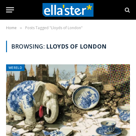
Home
Posts Tagged "Lloyds of London"
»
BROWSING:
LLOYDS OF LONDON
WERELD