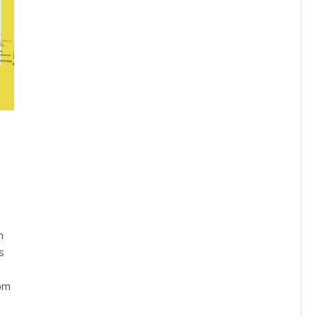
m
s
 om