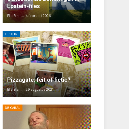
Epstein-files
Ella Ster
4 februari 2026
EPSTEIN
Pizzagate: feit of fictie?
Ella Ster
29 augustus 2021
DE CABAL