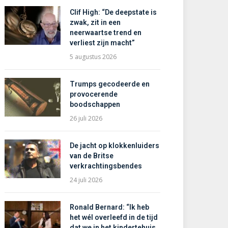
Clif High: “De deepstate is
zwak, zit in een
neerwaartse trend en
verliest zijn macht”
5 augustus 2026
Trumps gecodeerde en
provocerende
boodschappen
26 juli 2026
De jacht op klokkenluiders
van de Britse
verkrachtingsbendes
24 juli 2026
Ronald Bernard: “Ik heb
het wél overleefd in de tijd
dat we in het kindertehuis