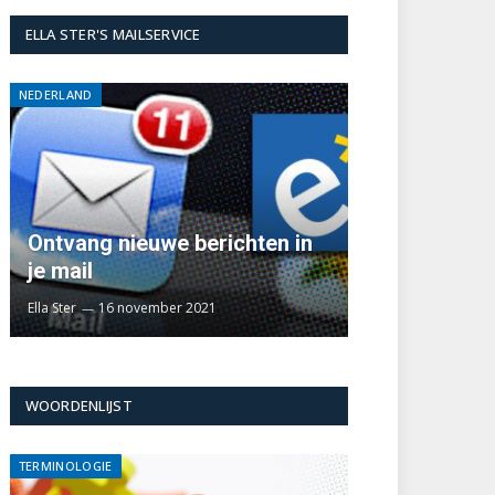
ELLA STER'S MAILSERVICE
NEDERLAND
Ontvang nieuwe berichten in
je mail
Ella Ster
16 november 2021
WOORDENLIJST
TERMINOLOGIE