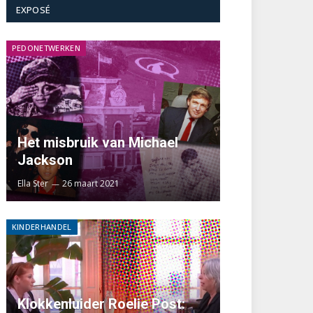
EXPOSÉ
PEDONETWERKEN
Het misbruik van Michael
Jackson
Ella Ster
26 maart 2021
KINDERHANDEL
Klokkenluider Roelie Post: