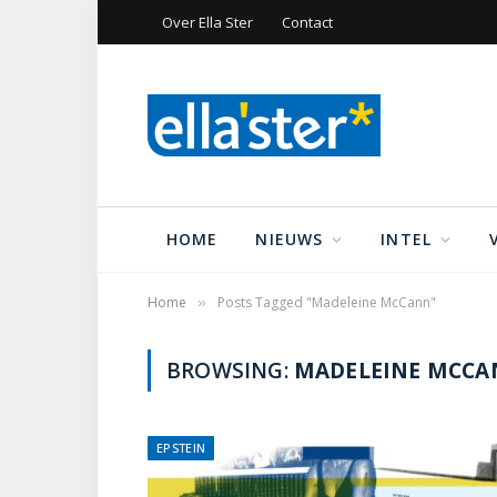
Over Ella Ster
Contact
HOME
NIEUWS
INTEL
Home
Posts Tagged "Madeleine McCann"
»
BROWSING:
MADELEINE MCCA
EPSTEIN