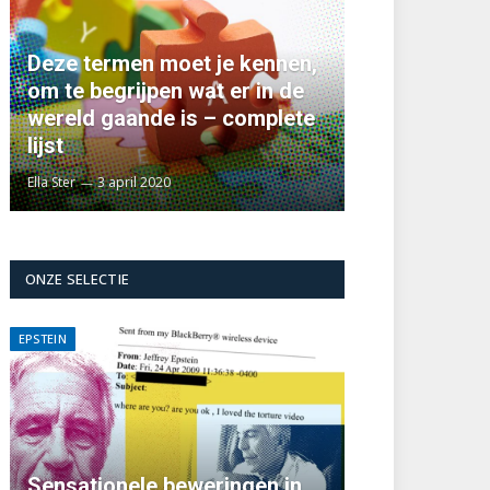
Deze termen moet je kennen,
om te begrijpen wat er in de
wereld gaande is – complete
lijst
Ella Ster
3 april 2020
ONZE SELECTIE
EPSTEIN
Sensationele beweringen in