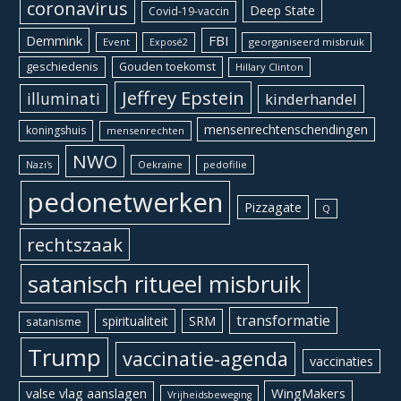
coronavirus
Deep State
Covid-19-vaccin
Demmink
FBI
Event
georganiseerd misbruik
Exposé2
geschiedenis
Gouden toekomst
Hillary Clinton
Jeffrey Epstein
illuminati
kinderhandel
mensenrechtenschendingen
koningshuis
mensenrechten
NWO
Oekraïne
pedofilie
Nazi's
pedonetwerken
Pizzagate
Q
rechtszaak
satanisch ritueel misbruik
transformatie
spiritualiteit
SRM
satanisme
Trump
vaccinatie-agenda
vaccinaties
WingMakers
valse vlag aanslagen
Vrijheidsbeweging