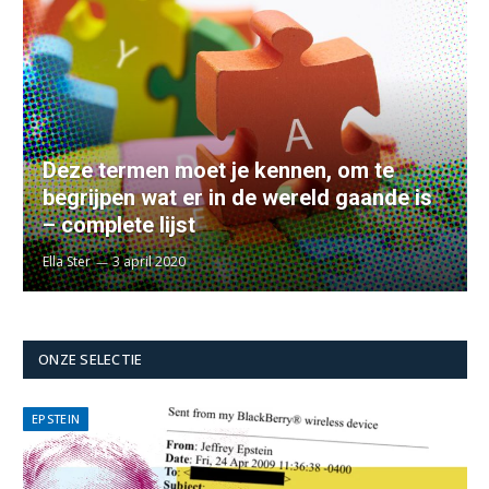
Deze termen moet je kennen, om te
begrijpen wat er in de wereld gaande is
– complete lijst
Ella Ster
3 april 2020
ONZE SELECTIE
EPSTEIN