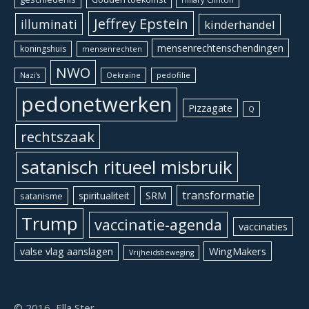
Jeffrey Epstein
illuminati
kinderhandel
mensenrechtenschendingen
koningshuis
mensenrechten
NWO
Oekraïne
pedofilie
Nazi's
pedonetwerken
Pizzagate
Q
rechtszaak
satanisch ritueel misbruik
transformatie
spiritualiteit
SRM
satanisme
Trump
vaccinatie-agenda
vaccinaties
WingMakers
valse vlag aanslagen
Vrijheidsbeweging
© 2016, Ella Ster