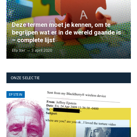
Deze termen moet je kennen, om te
begrijpen wat er in de wereld gaande is
– complete lijst
Ella Ster
3 april 2020
ONZE SELECTIE
EPSTEIN