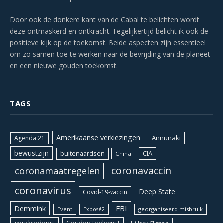
Door ook de donkere kant van de Cabal te belichten wordt
deze ontmaskerd en ontkracht. Tegelijkertijd belicht ik ook de
positieve kijk op de toekomst. Beide aspecten zijn essentieel
om zo samen toe te werken naar de bevrijding van de planeet
en een nieuwe gouden toekomst.
TAGS
Amerikaanse verkiezingen
Annunaki
Agenda 21
bewustzijn
CIA
buitenaardsen
China
coronavaccin
coronamaatregelen
coronavirus
Deep State
Covid-19-vaccin
Demmink
FBI
Event
georganiseerd misbruik
Exposé2
geschiedenis
Gouden toekomst
Hillary Clinton