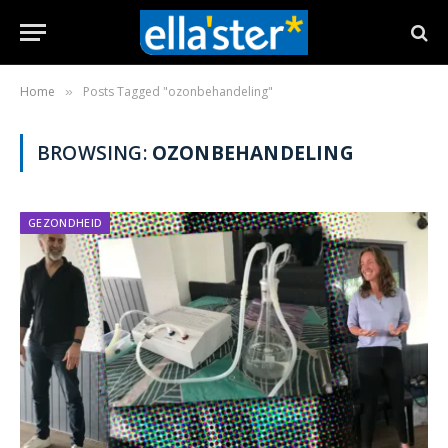
Home
Posts Tagged "ozonbehandeling"
»
BROWSING:
OZONBEHANDELING
GEZONDHEID