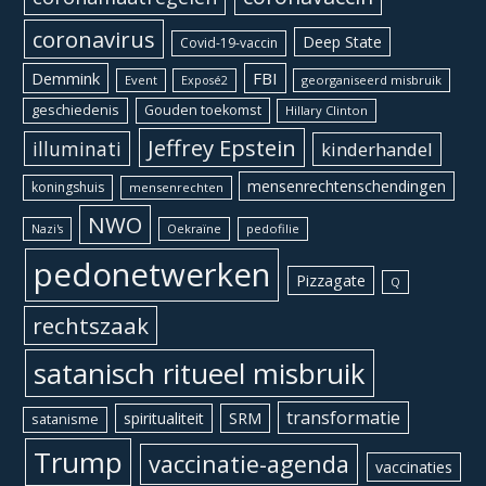
coronavirus
Deep State
Covid-19-vaccin
Demmink
FBI
Event
georganiseerd misbruik
Exposé2
geschiedenis
Gouden toekomst
Hillary Clinton
Jeffrey Epstein
illuminati
kinderhandel
mensenrechtenschendingen
koningshuis
mensenrechten
NWO
Oekraïne
pedofilie
Nazi's
pedonetwerken
Pizzagate
Q
rechtszaak
satanisch ritueel misbruik
transformatie
spiritualiteit
SRM
satanisme
Trump
vaccinatie-agenda
vaccinaties