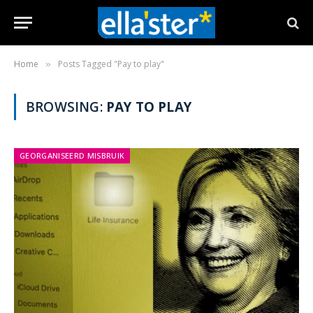
Home
Posts Tagged "Pay to play"
»
BROWSING:
PAY TO PLAY
GEORGANISEERD MISBRUIK