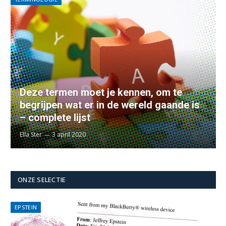
Deze termen moet je kennen, om te
begrijpen wat er in de wereld gaande is
– complete lijst
Ella Ster
3 april 2020
ONZE SELECTIE
EPSTEIN