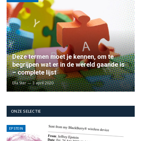
Deze termen moet je kennen, om te
begrijpen wat er in de wereld gaande is
– complete lijst
Ella Ster
3 april 2020
ONZE SELECTIE
EPSTEIN