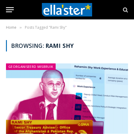
Home
Posts Tagged "Rami Shy"
»
BROWSING:
RAMI SHY
GEORGANISEERD MISBRUIK