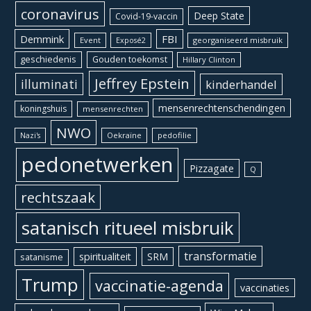
coronavirus
Deep State
Covid-19-vaccin
Demmink
FBI
Event
georganiseerd misbruik
Exposé2
geschiedenis
Gouden toekomst
Hillary Clinton
Jeffrey Epstein
illuminati
kinderhandel
mensenrechtenschendingen
koningshuis
mensenrechten
NWO
Oekraïne
pedofilie
Nazi's
pedonetwerken
Pizzagate
Q
rechtszaak
satanisch ritueel misbruik
transformatie
spiritualiteit
SRM
satanisme
Trump
vaccinatie-agenda
vaccinaties