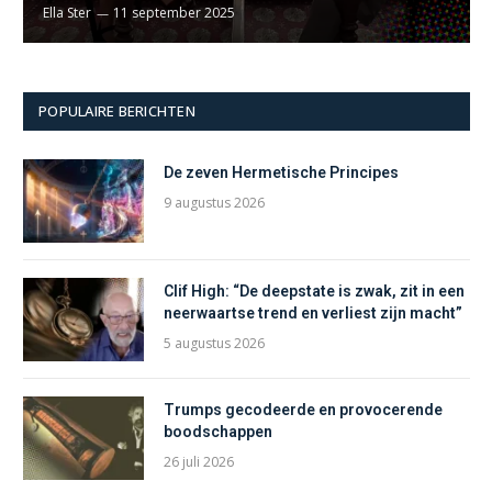
Ella Ster
11 september 2025
POPULAIRE BERICHTEN
De zeven Hermetische Principes
9 augustus 2026
Clif High: “De deepstate is zwak, zit in een
neerwaartse trend en verliest zijn macht”
5 augustus 2026
Trumps gecodeerde en provocerende
boodschappen
26 juli 2026