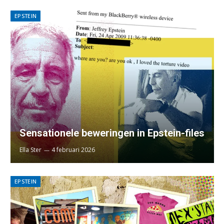
EPSTEIN
Sensationele beweringen in Epstein-files
Ella Ster
4 februari 2026
EPSTEIN