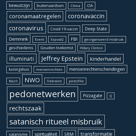
bewustzijn
CIA
buitenaardsen
China
coronavaccin
coronamaatregelen
coronavirus
Deep State
Covid-19-vaccin
Demmink
FBI
Event
georganiseerd misbruik
Exposé2
geschiedenis
Gouden toekomst
Hillary Clinton
Jeffrey Epstein
illuminati
kinderhandel
mensenrechtenschendingen
koningshuis
mensenrechten
NWO
Oekraïne
pedofilie
Nazi's
pedonetwerken
Pizzagate
Q
rechtszaak
satanisch ritueel misbruik
transformatie
spiritualiteit
SRM
satanisme