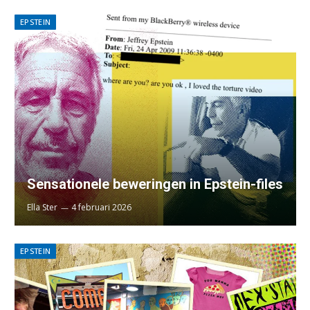
EPSTEIN
Sensationele beweringen in Epstein-files
Ella Ster
4 februari 2026
EPSTEIN