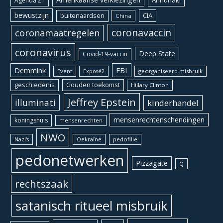
Agenda 21
bewustzijn
CIA
buitenaardsen
China
coronavaccin
coronamaatregelen
coronavirus
Deep State
Covid-19-vaccin
Demmink
FBI
Event
georganiseerd misbruik
Exposé2
geschiedenis
Gouden toekomst
Hillary Clinton
Jeffrey Epstein
illuminati
kinderhandel
mensenrechtenschendingen
koningshuis
mensenrechten
NWO
Oekraïne
pedofilie
Nazi's
pedonetwerken
Pizzagate
Q
rechtszaak
satanisch ritueel misbruik