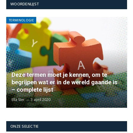
WOORDENLIJST
TERMINOLOGIE
Deze termen moet je kennen, om te
begrijpen wat er in de wereld gaande is
– complete lijst
Ella Ster
3 april 2020
ONZE SELECTIE