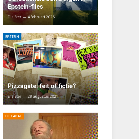
Epstein-files
Ella Ster
4 februari 2026
EPSTEIN
Pizzagate: feit of fictie?
Ella Ster
29 augustus 2021
DE CABAL