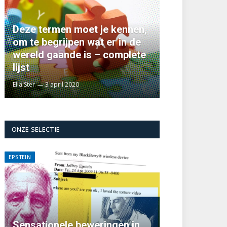
Deze termen moet je kennen,
om te begrijpen wat er in de
wereld gaande is – complete
lijst
Ella Ster
3 april 2020
ONZE SELECTIE
EPSTEIN
Sensationele beweringen in