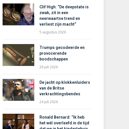
Clif High: “De deepstate is
zwak, zit in een
neerwaartse trend en
verliest zijn macht”
5 augustus 2026
Trumps gecodeerde en
provocerende
boodschappen
26 juli 2026
De jacht op klokkenluiders
van de Britse
verkrachtingsbendes
24 juli 2026
Ronald Bernard: “Ik heb
het wél overleefd in de tijd
dat we in het kindertehuis