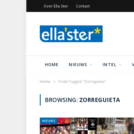
Over Ella Ster
Contact
HOME
NIEUWS
INTEL
Home
Posts Tagged "Zorreguieta"
»
BROWSING:
ZORREGUIETA
NIEUWS