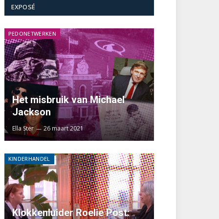
EXPOSÉ
PEDONETWERKEN
Het misbruik van Michael
Jackson
Ella Ster
26 maart 2021
KINDERHANDEL
Klokkenluider Roelie Post: