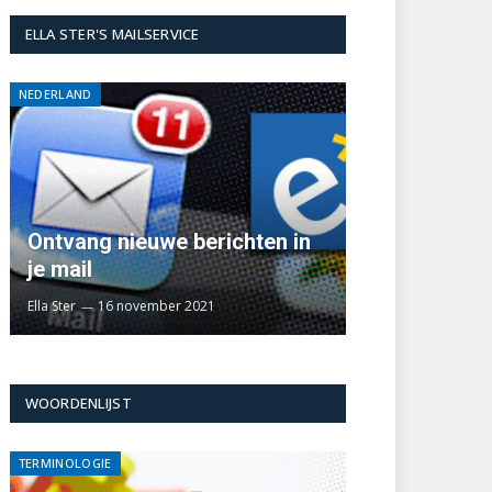
ELLA STER'S MAILSERVICE
NEDERLAND
Ontvang nieuwe berichten in
je mail
Ella Ster
16 november 2021
WOORDENLIJST
TERMINOLOGIE