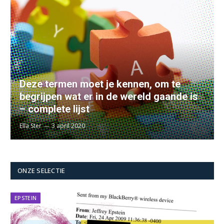
Deze termen moet je kennen, om te
begrijpen wat er in de wereld gaande is
– complete lijst
Ella Ster
3 april 2020
ONZE SELECTIE
EPSTEIN