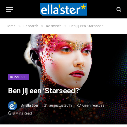
Home
Research
Kosmisch
Ben jij een ‘Starseed?’
»
»
»
KOSMISCH
Ben jij een ‘Starseed?’
By
Ella Ster
21 augustus 2019
Geen reacties
8 Mins Read