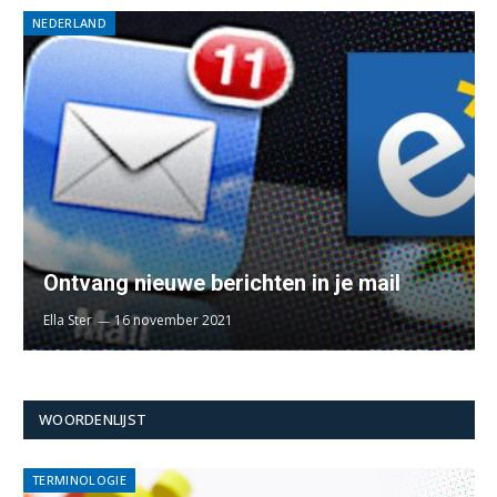
NEDERLAND
Ontvang nieuwe berichten in je mail
Ella Ster
16 november 2021
WOORDENLIJST
TERMINOLOGIE