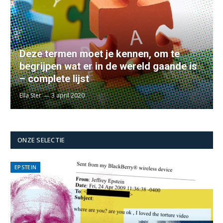
Deze termen moet je kennen, om te
begrijpen wat er in de wereld gaande is
– complete lijst
Ella Ster
3 april 2020
ONZE SELECTIE
EPSTEIN