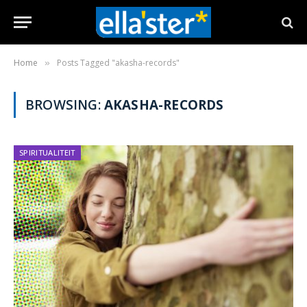
Home
Posts Tagged "akasha-records"
»
BROWSING:
AKASHA-RECORDS
SPIRITUALITEIT