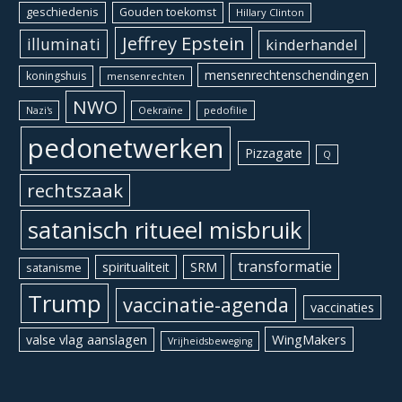
geschiedenis
Gouden toekomst
Hillary Clinton
Jeffrey Epstein
illuminati
kinderhandel
mensenrechtenschendingen
koningshuis
mensenrechten
NWO
Oekraïne
pedofilie
Nazi's
pedonetwerken
Pizzagate
Q
rechtszaak
satanisch ritueel misbruik
transformatie
spiritualiteit
SRM
satanisme
Trump
vaccinatie-agenda
vaccinaties
WingMakers
valse vlag aanslagen
Vrijheidsbeweging