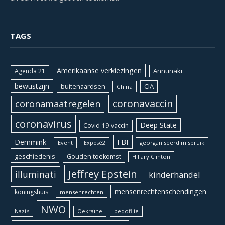
TAGS
Amerikaanse verkiezingen
Annunaki
Agenda 21
bewustzijn
CIA
buitenaardsen
China
coronavaccin
coronamaatregelen
coronavirus
Deep State
Covid-19-vaccin
Demmink
FBI
Event
georganiseerd misbruik
Exposé2
geschiedenis
Gouden toekomst
Hillary Clinton
Jeffrey Epstein
illuminati
kinderhandel
mensenrechtenschendingen
koningshuis
mensenrechten
NWO
Oekraïne
pedofilie
Nazi's