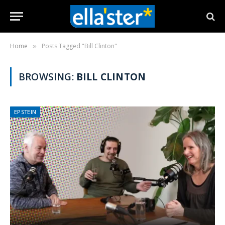
Home
Posts Tagged "Bill Clinton"
»
BROWSING:
BILL CLINTON
EPSTEIN