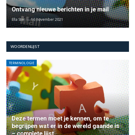
Ontvang nieuwe berichten in je mail
Ella Ster
16 november 2021
WOORDENLIJST
TERMINOLOGIE
Deze termen moet je kennen, om te
begrijpen wat er in de wereld gaande is
– complete lijst