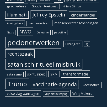
geschiedenis
Gouden toekomst
Hillary Clinton
Jeffrey Epstein
illuminati
kinderhandel
mensenrechtenschendingen
koningshuis
mensenrechten
NWO
Oekraïne
pedofilie
Nazi's
pedonetwerken
Pizzagate
Q
rechtszaak
satanisch ritueel misbruik
transformatie
spiritualiteit
SRM
satanisme
Trump
vaccinatie-agenda
vaccinaties
WingMakers
valse vlag aanslagen
Vrijheidsbeweging