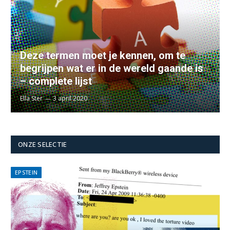
Deze termen moet je kennen, om te
begrijpen wat er in de wereld gaande is
– complete lijst
Ella Ster
3 april 2020
ONZE SELECTIE
EPSTEIN