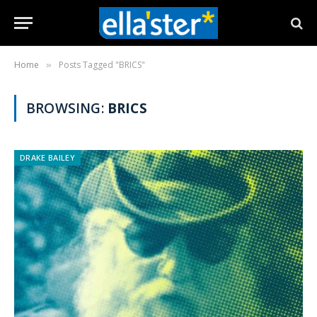
Home
Posts Tagged "BRICS"
»
BROWSING:
BRICS
DRAKE BAILEY