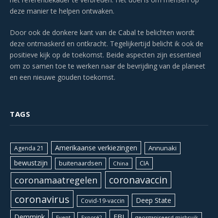
deze manier te helpen ontwaken.
Door ook de donkere kant van de Cabal te belichten wordt
deze ontmaskerd en ontkracht. Tegelijkertijd belicht ik ook de
positieve kijk op de toekomst. Beide aspecten zijn essentieel
om zo samen toe te werken naar de bevrijding van de planeet
en een nieuwe gouden toekomst.
TAGS
Amerikaanse verkiezingen
Annunaki
Agenda 21
bewustzijn
CIA
buitenaardsen
China
coronavaccin
coronamaatregelen
coronavirus
Deep State
Covid-19-vaccin
Demmink
FBI
Event
georganiseerd misbruik
Exposé2