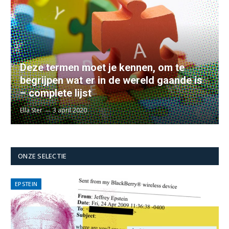
Deze termen moet je kennen, om te
begrijpen wat er in de wereld gaande is
– complete lijst
Ella Ster
3 april 2020
ONZE SELECTIE
EPSTEIN