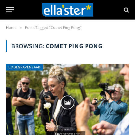
Home
Posts Tagged "Comet Ping Pong"
»
BROWSING:
COMET PING PONG
BODEGRAVENZAAK