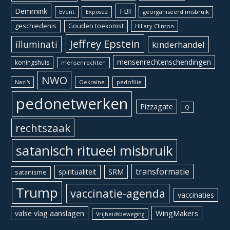
Demmink
FBI
Event
georganiseerd misbruik
Exposé2
geschiedenis
Gouden toekomst
Hillary Clinton
Jeffrey Epstein
illuminati
kinderhandel
mensenrechtenschendingen
koningshuis
mensenrechten
NWO
Oekraïne
pedofilie
Nazi's
pedonetwerken
Pizzagate
Q
rechtszaak
satanisch ritueel misbruik
transformatie
spiritualiteit
SRM
satanisme
Trump
vaccinatie-agenda
vaccinaties
WingMakers
valse vlag aanslagen
Vrijheidsbeweging