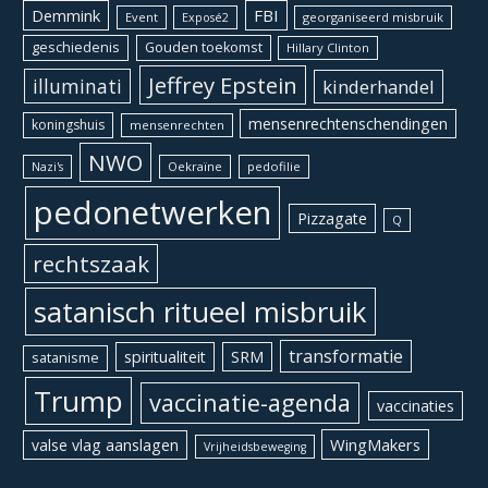
Demmink
FBI
Event
georganiseerd misbruik
Exposé2
geschiedenis
Gouden toekomst
Hillary Clinton
Jeffrey Epstein
illuminati
kinderhandel
mensenrechtenschendingen
koningshuis
mensenrechten
NWO
Oekraïne
pedofilie
Nazi's
pedonetwerken
Pizzagate
Q
rechtszaak
satanisch ritueel misbruik
transformatie
spiritualiteit
SRM
satanisme
Trump
vaccinatie-agenda
vaccinaties
WingMakers
valse vlag aanslagen
Vrijheidsbeweging