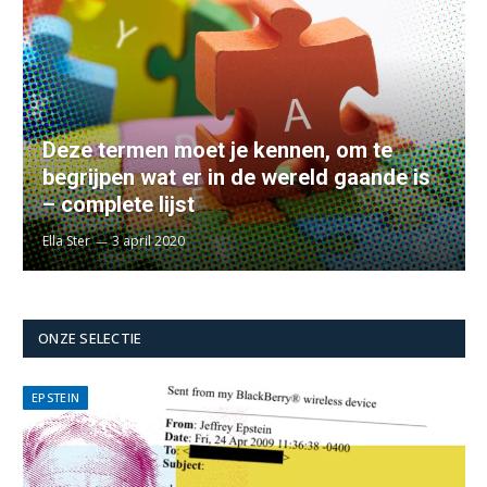
Deze termen moet je kennen, om te
begrijpen wat er in de wereld gaande is
– complete lijst
Ella Ster
3 april 2020
ONZE SELECTIE
EPSTEIN