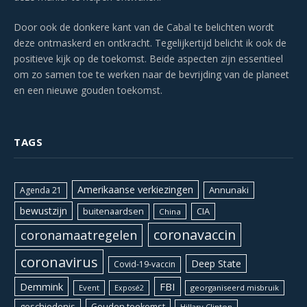
Door ook de donkere kant van de Cabal te belichten wordt
deze ontmaskerd en ontkracht. Tegelijkertijd belicht ik ook de
positieve kijk op de toekomst. Beide aspecten zijn essentieel
om zo samen toe te werken naar de bevrijding van de planeet
en een nieuwe gouden toekomst.
TAGS
Amerikaanse verkiezingen
Annunaki
Agenda 21
bewustzijn
CIA
buitenaardsen
China
coronavaccin
coronamaatregelen
coronavirus
Deep State
Covid-19-vaccin
Demmink
FBI
Event
georganiseerd misbruik
Exposé2
geschiedenis
Gouden toekomst
Hillary Clinton