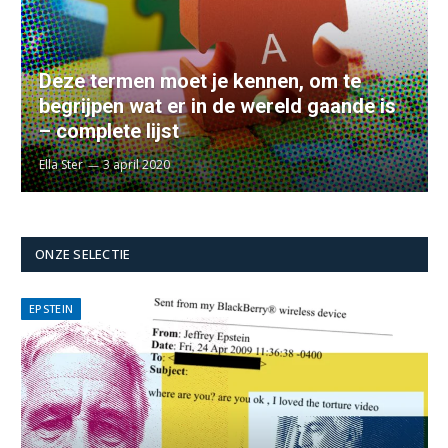
Deze termen moet je kennen, om te
begrijpen wat er in de wereld gaande is
– complete lijst
Ella Ster
3 april 2020
ONZE SELECTIE
EPSTEIN