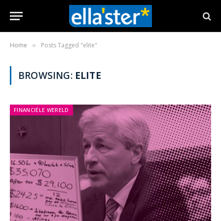
Home
Posts Tagged "elite"
»
BROWSING:
ELITE
FINANCIËLE WERELD