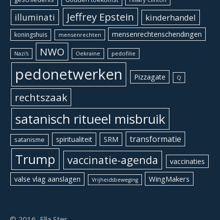
Jeffrey Epstein
illuminati
kinderhandel
mensenrechtenschendingen
koningshuis
mensenrechten
NWO
Oekraïne
pedofilie
Nazi's
pedonetwerken
Pizzagate
Q
rechtszaak
satanisch ritueel misbruik
transformatie
spiritualiteit
SRM
satanisme
Trump
vaccinatie-agenda
vaccinaties
WingMakers
valse vlag aanslagen
Vrijheidsbeweging
© 2016, Ella Ster