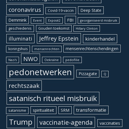
coronavirus
Deep State
Covid-19-vaccin
Demmink
FBI
Event
georganiseerd misbruik
Exposé2
geschiedenis
Gouden toekomst
Hillary Clinton
Jeffrey Epstein
illuminati
kinderhandel
mensenrechtenschendingen
koningshuis
mensenrechten
NWO
Oekraïne
pedofilie
Nazi's
pedonetwerken
Pizzagate
Q
rechtszaak
satanisch ritueel misbruik
transformatie
spiritualiteit
SRM
satanisme
Trump
vaccinatie-agenda
vaccinaties