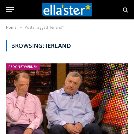
Home
Posts Tagged "Ierland"
»
BROWSING:
IERLAND
PEDONETWERKEN