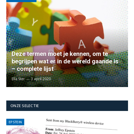
Deze termen moet je kennen, om te
begrijpen wat er in de wereld gaande is
– complete lijst
Ella Ster
3 april 2020
ONZE SELECTIE
EPSTEIN