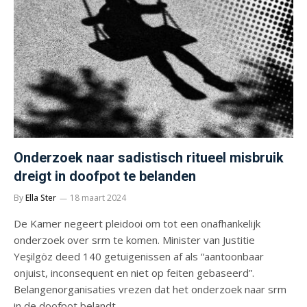
Onderzoek naar sadistisch ritueel misbruik
dreigt in doofpot te belanden
By
Ella Ster
18 maart 2024
De Kamer negeert pleidooi om tot een onafhankelijk
onderzoek over srm te komen. Minister van Justitie
Yeşilgöz deed 140 getuigenissen af als “aantoonbaar
onjuist, inconsequent en niet op feiten gebaseerd”.
Belangenorganisaties vrezen dat het onderzoek naar srm
in de doofpot belandt.