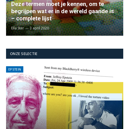
Deze termen moet je kennen, om te
begrijpen wat er in de wereld gaande is
– complete lijst
Ella Ster
3 april 2020
ONZE SELECTIE
EPSTEIN