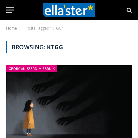
Home
Posts Tagged "KTGG"
»
BROWSING:
KTGG
GEORGANISEERD MISBRUIK