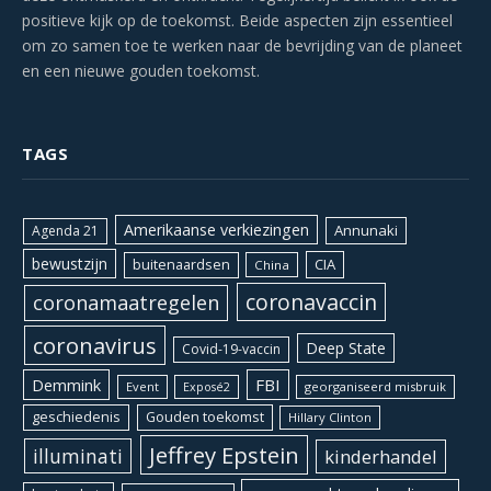
positieve kijk op de toekomst. Beide aspecten zijn essentieel
om zo samen toe te werken naar de bevrijding van de planeet
en een nieuwe gouden toekomst.
TAGS
Amerikaanse verkiezingen
Annunaki
Agenda 21
bewustzijn
CIA
buitenaardsen
China
coronavaccin
coronamaatregelen
coronavirus
Deep State
Covid-19-vaccin
Demmink
FBI
Event
georganiseerd misbruik
Exposé2
geschiedenis
Gouden toekomst
Hillary Clinton
Jeffrey Epstein
illuminati
kinderhandel