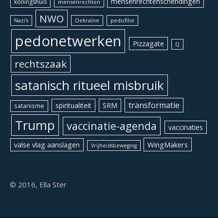
mensenrechtenschendingen
koningshuis
mensenrechten
NWO
Oekraïne
pedofilie
Nazi's
pedonetwerken
Pizzagate
Q
rechtszaak
satanisch ritueel misbruik
transformatie
spiritualiteit
SRM
satanisme
Trump
vaccinatie-agenda
vaccinaties
WingMakers
valse vlag aanslagen
Vrijheidsbeweging
© 2016, Ella Ster