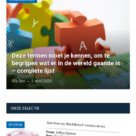
Deze termen moet je kennen, om te
begrijpen wat er in de wereld gaande is
– complete lijst
Ella Ster
3 april 2020
ONZE SELECTIE
EPSTEIN