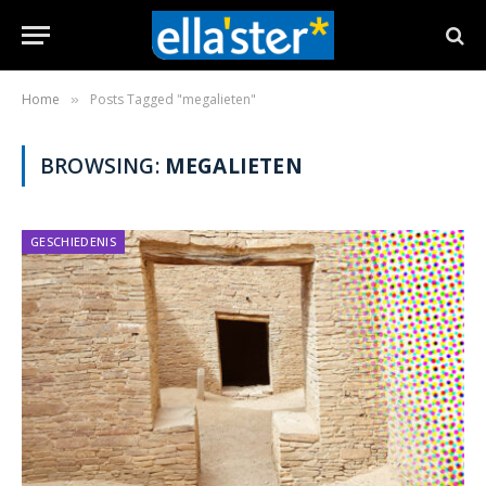
Home
Posts Tagged "megalieten"
»
BROWSING:
MEGALIETEN
GESCHIEDENIS