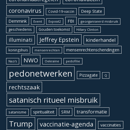
coronavirus
Deep State
Covid-19-vaccin
Demmink
FBI
Event
georganiseerd misbruik
Exposé2
geschiedenis
Gouden toekomst
Hillary Clinton
Jeffrey Epstein
illuminati
kinderhandel
mensenrechtenschendingen
koningshuis
mensenrechten
NWO
Oekraïne
pedofilie
Nazi's
pedonetwerken
Pizzagate
Q
rechtszaak
satanisch ritueel misbruik
transformatie
spiritualiteit
SRM
satanisme
Trump
vaccinatie-agenda
vaccinaties