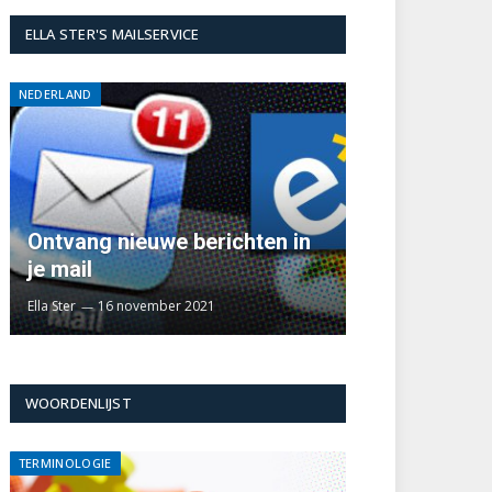
ELLA STER'S MAILSERVICE
NEDERLAND
Ontvang nieuwe berichten in
je mail
Ella Ster
16 november 2021
WOORDENLIJST
TERMINOLOGIE