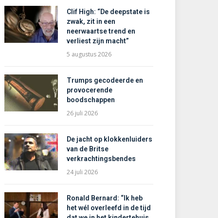
Clif High: “De deepstate is
zwak, zit in een
neerwaartse trend en
verliest zijn macht”
5 augustus 2026
Trumps gecodeerde en
provocerende
boodschappen
26 juli 2026
De jacht op klokkenluiders
van de Britse
verkrachtingsbendes
24 juli 2026
Ronald Bernard: “Ik heb
het wél overleefd in de tijd
dat we in het kindertehuis