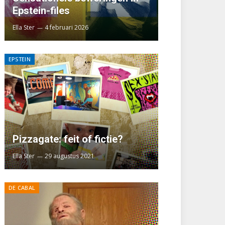
Epstein-files
Ella Ster
4 februari 2026
EPSTEIN
Pizzagate: feit of fictie?
Ella Ster
29 augustus 2021
DE CABAL