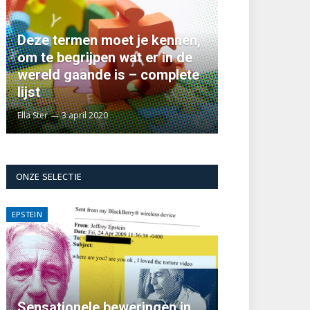
Deze termen moet je kennen,
om te begrijpen wat er in de
wereld gaande is – complete
lijst
Ella Ster
3 april 2020
ONZE SELECTIE
EPSTEIN
Sensationele beweringen in