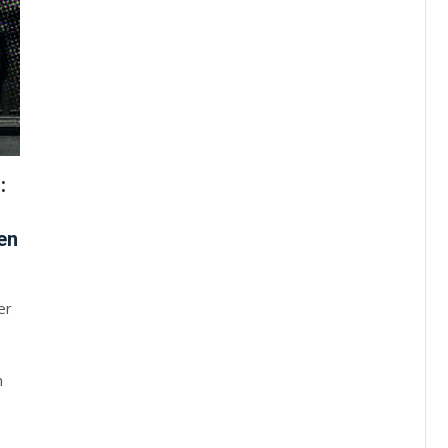
:
en
er
n