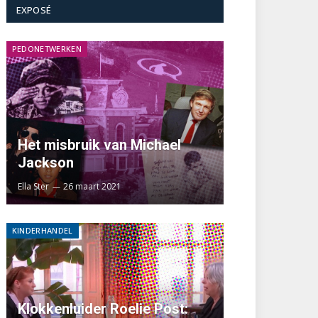
EXPOSÉ
PEDONETWERKEN
Het misbruik van Michael
Jackson
Ella Ster
26 maart 2021
KINDERHANDEL
Klokkenluider Roelie Post: