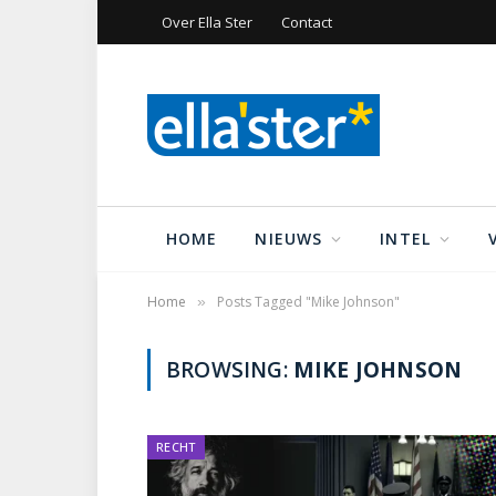
Over Ella Ster
Contact
HOME
NIEUWS
INTEL
Home
Posts Tagged "Mike Johnson"
»
BROWSING:
MIKE JOHNSON
RECHT