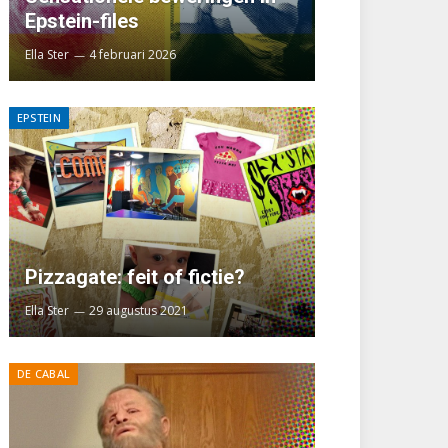
Epstein-files
Ella Ster
4 februari 2026
EPSTEIN
Pizzagate: feit of fictie?
Ella Ster
29 augustus 2021
DE CABAL