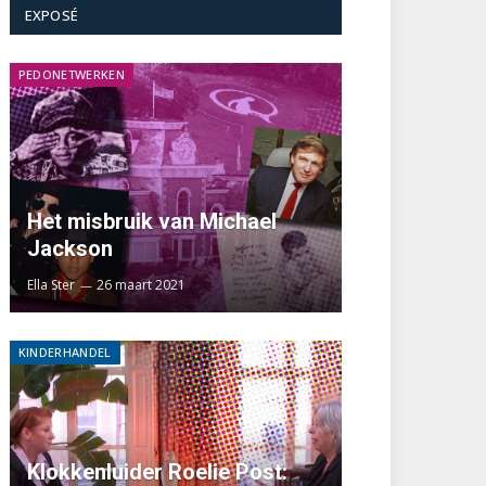
EXPOSÉ
PEDONETWERKEN
Het misbruik van Michael
Jackson
Ella Ster
26 maart 2021
KINDERHANDEL
Klokkenluider Roelie Post: