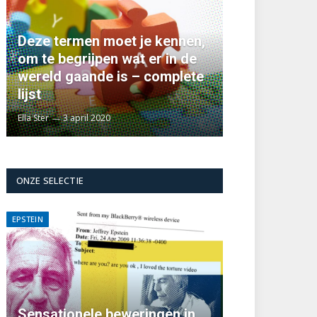
Deze termen moet je kennen,
om te begrijpen wat er in de
wereld gaande is – complete
lijst
Ella Ster
3 april 2020
ONZE SELECTIE
EPSTEIN
Sensationele beweringen in