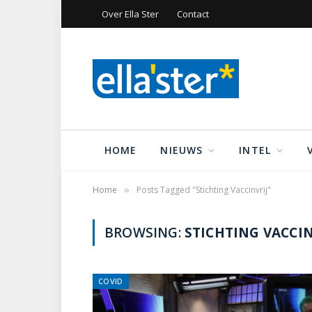
Over Ella Ster
Contact
HOME
NIEUWS
INTEL
Home
Posts Tagged "Stichting Vaccinvrij"
»
BROWSING:
STICHTING VACCIN
COVID