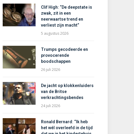
Clif High: “De deepstate is
zwak, zit in een
neerwaartse trend en
verliest zijn macht”
5 augustus 2026
Trumps gecodeerde en
provocerende
boodschappen
26 juli 2026
De jacht op klokkenluiders
van de Britse
verkrachtingsbendes
24 juli 2026
Ronald Bernard: “Ik heb
het wél overleefd in de tijd
dat we in het kindertehuis