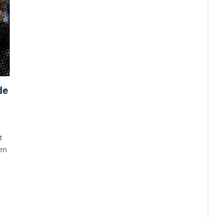
de
t
en