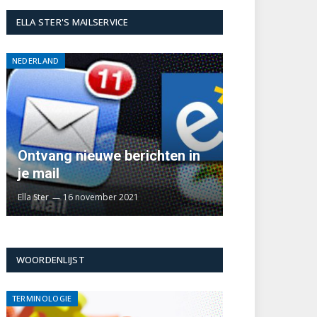
ELLA STER'S MAILSERVICE
NEDERLAND
Ontvang nieuwe berichten in
je mail
Ella Ster
16 november 2021
WOORDENLIJST
TERMINOLOGIE