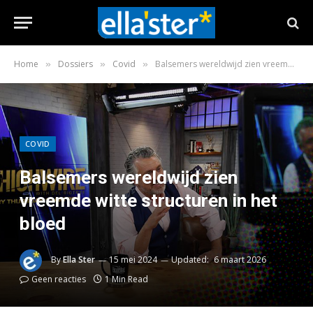
Home
Dossiers
Covid
Balsemers wereldwijd zien vreemde witte structuren in het bloed
»
»
»
COVID
Balsemers wereldwijd zien
vreemde witte structuren in het
bloed
By
Ella Ster
15 mei 2024
Updated:
6 maart 2026
Geen reacties
1 Min Read