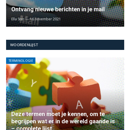
Ontvang nieuwe berichten in je mail
Ella Ster
16 november 2021
WOORDENLIJST
TERMINOLOGIE
Deze termen moet je kennen, om te
begrijpen wat er in de wereld gaande is
– complete lijst