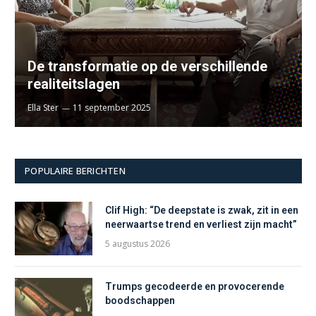
De transformatie op de verschillende
realiteitslagen
Ella Ster
11 september 2025
POPULAIRE BERICHTEN
Clif High: “De deepstate is zwak, zit in een
neerwaartse trend en verliest zijn macht”
5 augustus 2026
Trumps gecodeerde en provocerende
boodschappen