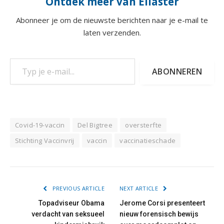
Ontdek meer van Ellaster
Abonneer je om de nieuwste berichten naar je e-mail te
laten verzenden.
Typ je e-mail...
ABONNEREN
Covid-19-vaccin
Del Bigtree
oversterfte
Stichting Vaccinvrij
vaccin
vaccinatieschade
PREVIOUS ARTICLE
NEXT ARTICLE
Topadviseur Obama
Jerome Corsi presenteert
verdacht van seksueel
nieuw forensisch bewijs