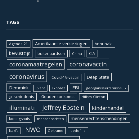
TAGS
Amerikaanse verkiezingen
Annunaki
Agenda 21
bewustzijn
CIA
buitenaardsen
China
coronavaccin
coronamaatregelen
coronavirus
Deep State
Covid-19-vaccin
Demmink
FBI
Event
georganiseerd misbruik
Exposé2
geschiedenis
Gouden toekomst
Hillary Clinton
Jeffrey Epstein
illuminati
kinderhandel
mensenrechtenschendingen
koningshuis
mensenrechten
NWO
Oekraïne
pedofilie
Nazi's