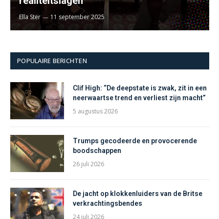
realiteitslagen
Ella Ster
11 september 2025
POPULAIRE BERICHTEN
Clif High: “De deepstate is zwak, zit in een
neerwaartse trend en verliest zijn macht”
5 augustus 2026
Trumps gecodeerde en provocerende
boodschappen
26 juli 2026
De jacht op klokkenluiders van de Britse
verkrachtingsbendes
24 juli 2026