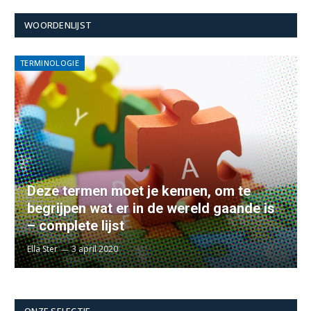
WOORDENLIJST
TERMINOLOGIE
Deze termen moet je kennen, om te
begrijpen wat er in de wereld gaande is
– complete lijst
Ella Ster
3 april 2020
ONZE SELECTIE