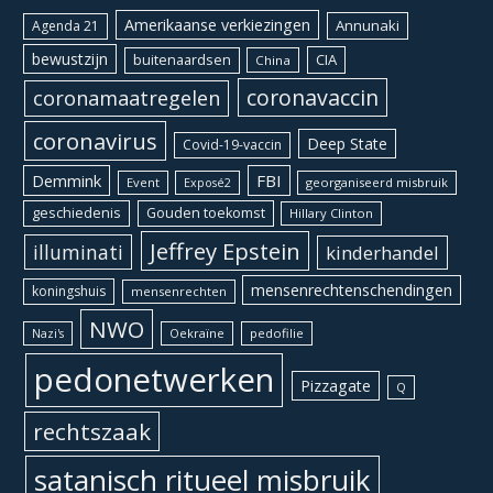
Amerikaanse verkiezingen
Annunaki
Agenda 21
bewustzijn
CIA
buitenaardsen
China
coronavaccin
coronamaatregelen
coronavirus
Deep State
Covid-19-vaccin
Demmink
FBI
Event
georganiseerd misbruik
Exposé2
geschiedenis
Gouden toekomst
Hillary Clinton
Jeffrey Epstein
illuminati
kinderhandel
mensenrechtenschendingen
koningshuis
mensenrechten
NWO
Oekraïne
pedofilie
Nazi's
pedonetwerken
Pizzagate
Q
rechtszaak
satanisch ritueel misbruik