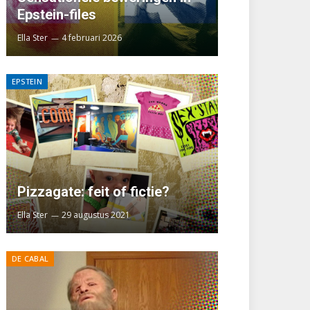
Epstein-files
Ella Ster
4 februari 2026
EPSTEIN
Pizzagate: feit of fictie?
Ella Ster
29 augustus 2021
DE CABAL