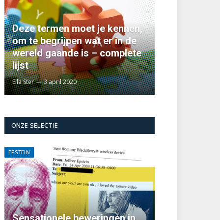
Deze termen moet je kennen,
om te begrijpen wat er in de
wereld gaande is – complete
lijst
Ella Ster
3 april 2020
ONZE SELECTIE
EPSTEIN
Sensationele beweringen in