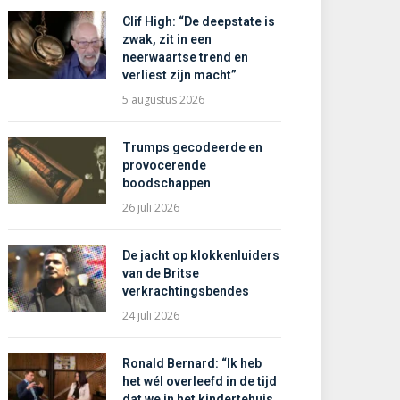
Clif High: “De deepstate is
zwak, zit in een
neerwaartse trend en
verliest zijn macht”
5 augustus 2026
Trumps gecodeerde en
provocerende
boodschappen
26 juli 2026
De jacht op klokkenluiders
van de Britse
verkrachtingsbendes
24 juli 2026
Ronald Bernard: “Ik heb
het wél overleefd in de tijd
dat we in het kindertehuis