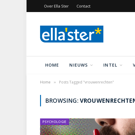
Over Ella Ster
Contact
HOME
NIEUWS
INTEL
Home
Posts Tagged "vrouwenrechten"
»
BROWSING:
VROUWENRECHTE
PSYCHOLOGIE