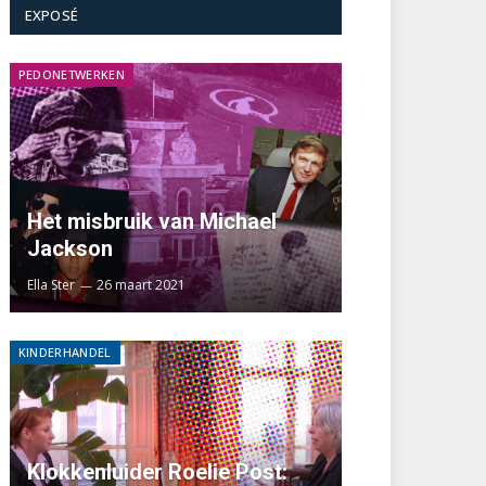
EXPOSÉ
PEDONETWERKEN
Het misbruik van Michael
Jackson
Ella Ster
26 maart 2021
KINDERHANDEL
Klokkenluider Roelie Post: