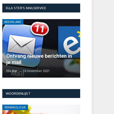
ELLA STER'S MAILSERVICE
NEDERLAND
Ontvang nieuwe berichten in
je mail
Ella Ster
16 november 2021
WOORDENLIJST
TERMINOLOGIE