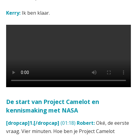
Kerry:
Ik ben klaar.
De start van Project Camelot en
kennismaking met NASA
[dropcap]1.[/dropcap]
(01:18)
Robert:
Oké, de eerste
vraag. Vier minuten. Hoe ben je Project Camelot