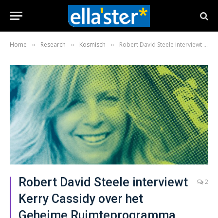
Home
Research
Kosmisch
Robert David Steele interviewt Kerry Cassidy over het Geheime Ruimteprogramma
»
»
»
Robert David Steele interviewt
2
Kerry Cassidy over het
Geheime Ruimteprogramma