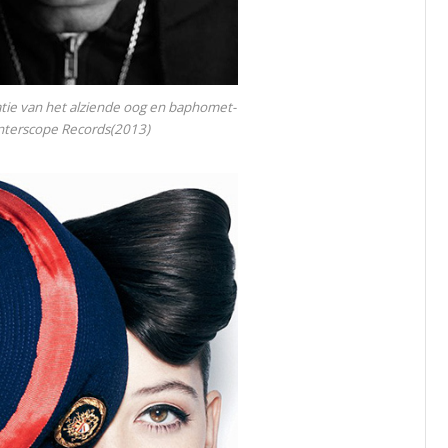
ie van het alziende oog en baphomet-
nterscope Records(2013)