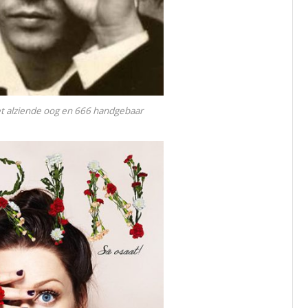
t alziende oog en 666 handgebaar