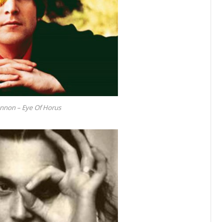
nnon – Eye Of Horus