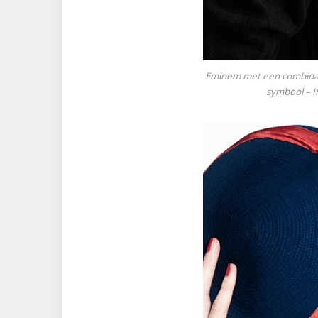
Eminem met een combinat
symbool – I