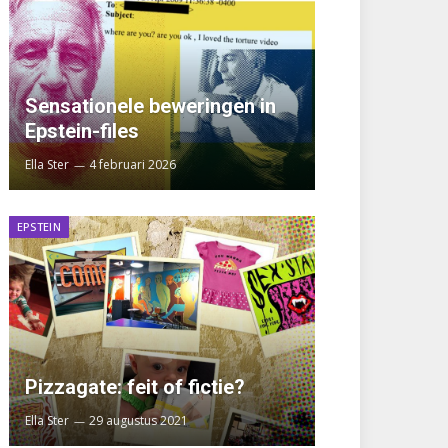
Sensationele beweringen in
Epstein-files
Ella Ster
4 februari 2026
EPSTEIN
Pizzagate: feit of fictie?
Ella Ster
29 augustus 2021