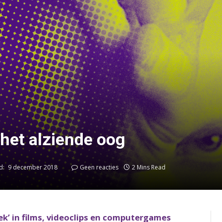
et alziende oog
d:
9 december 2018
Geen reacties
2 Mins Read
ek’ in films, videoclips en computergames