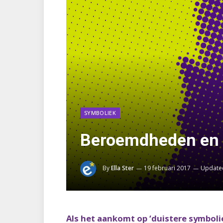
SYMBOLIEK
Beroemdheden en h
By
Ella Ster
19 februari 2017
Update
Als het aankomt op ‘duistere symboli