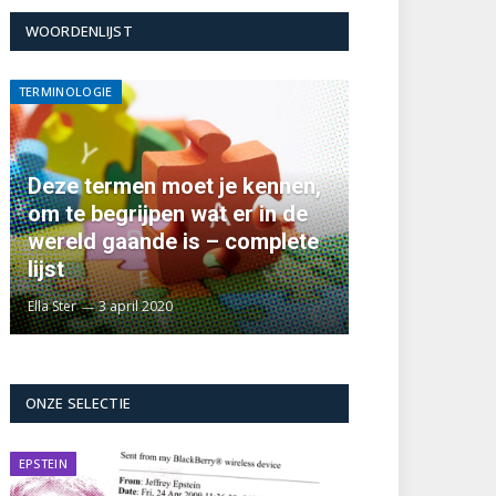
WOORDENLIJST
TERMINOLOGIE
Deze termen moet je kennen,
om te begrijpen wat er in de
wereld gaande is – complete
lijst
Ella Ster
3 april 2020
ONZE SELECTIE
EPSTEIN