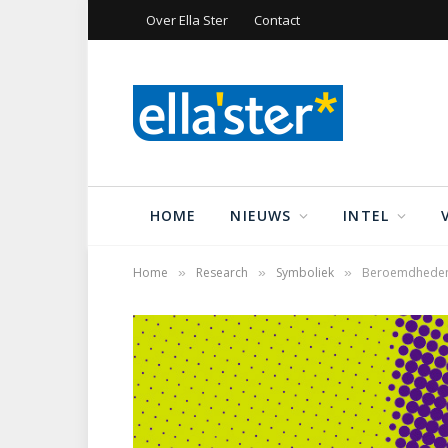
Over Ella Ster
Contact
HOME
NIEUWS
INTEL
Home
Research
Symboliek
Beroemdheden 
»
»
»