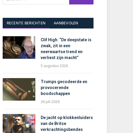
RECENTE BERICHTEN
AANBEVOLEN
Clif High: “De deepstate is
zwak, zit in een
neerwaartse trend en
verliest zijn macht”
5 augustus 2026
Trumps gecodeerde en
provocerende
boodschappen
26 juli 2026
De jacht op klokkenluiders
van de Britse
verkrachtingsbendes