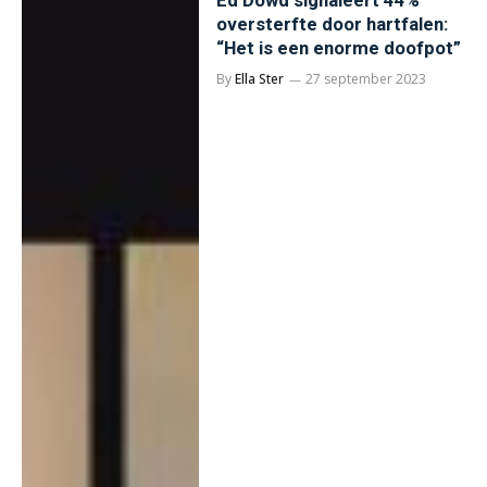
Ed Dowd signaleert 44%
oversterfte door hartfalen:
“Het is een enorme doofpot”
By
Ella Ster
27 september 2023