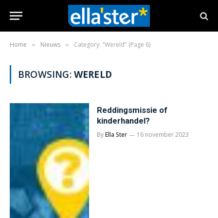
Home
Nieuws
Category: "Wereld" (Page 6)
»
»
BROWSING:
WERELD
Reddingsmissie of
kinderhandel?
By
Ella Ster
16 november 2023