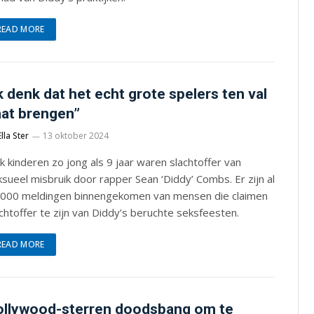
READ MORE
k denk dat het echt grote spelers ten val
at brengen”
Ella Ster
13 oktober 2024
 kinderen zo jong als 9 jaar waren slachtoffer van
sueel misbruik door rapper Sean ‘Diddy’ Combs. Er zijn al
.000 meldingen binnengekomen van mensen die claimen
chtoffer te zijn van Diddy’s beruchte seksfeesten.
READ MORE
llywood-sterren doodsbang om te