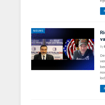
inj
NIEUWS
Ri
v
By
De 
ver
ber
no
lo