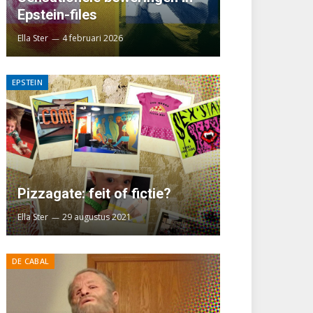
Epstein-files
Ella Ster
4 februari 2026
EPSTEIN
Pizzagate: feit of fictie?
Ella Ster
29 augustus 2021
DE CABAL