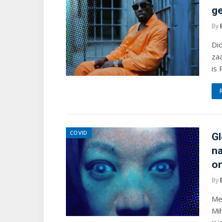
ge
By
Did
zaa
is 
COVID
Gl
na
o
By
Mel
Mih