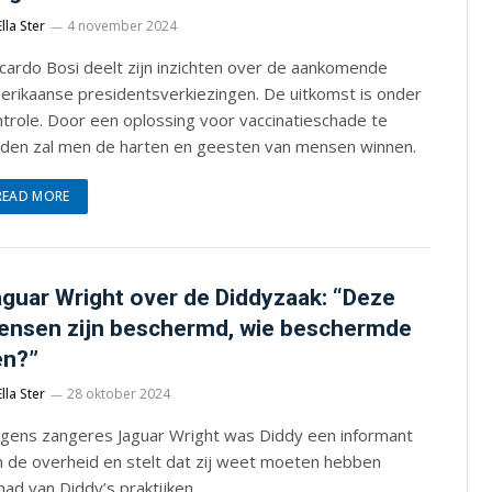
Ella Ster
4 november 2024
cardo Bosi deelt zijn inzichten over de aankomende
erikaanse presidentsverkiezingen. De uitkomst is onder
trole. Door een oplossing voor vaccinatieschade te
eden zal men de harten en geesten van mensen winnen.
READ MORE
guar Wright over de Diddyzaak: “Deze
nsen zijn beschermd, wie beschermde
en?”
Ella Ster
28 oktober 2024
lgens zangeres Jaguar Wright was Diddy een informant
n de overheid en stelt dat zij weet moeten hebben
ad van Diddy’s praktijken.