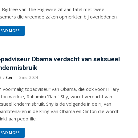
 Bigtree van The Highwire zit aan tafel met twee
lsemers die vreemde zaken opmerkten bij overledenen.
READ MORE
padviseur Obama verdacht van seksueel
ndermisbruik
Ella Ster
5 mei 2024
 voormalig topadviseur van Obama, ­die ook voor Hillary
nton werkte, Rahamim ‘Rami’ Shy, wordt verdacht van
sueel kindermisbruik. Shy is de volgende in de rij van
pambtenaren in de kring van Obama en Clinton die wordt
inkt aan pedofilie.
READ MORE