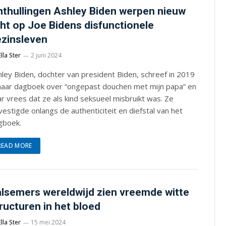
thullingen Ashley Biden werpen nieuw
cht op Joe Bidens disfunctionele
zinsleven
Ella Ster
2 juni 2024
ley Biden, dochter van president Biden, schreef in 2019
 haar dagboek over “ongepast douchen met mijn papa” en
r vrees dat ze als kind seksueel misbruikt was. Ze
estigde onlangs de authenticiteit en diefstal van het
gboek.
READ MORE
lsemers wereldwijd zien vreemde witte
ructuren in het bloed
Ella Ster
15 mei 2024