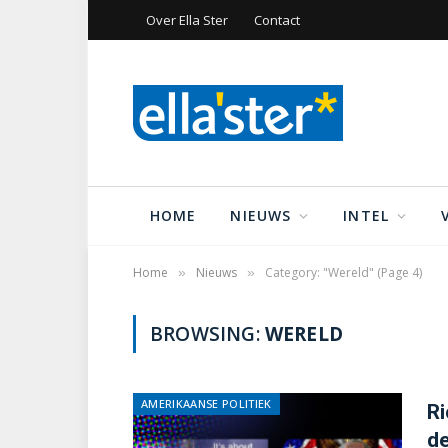
Over Ella Ster
Contact
HOME
NIEUWS
INTEL
Home
Nieuws
Category: "Wereld" (Page 4)
»
»
BROWSING:
WERELD
AMERIKAANSE POLITIEK
Ri
de