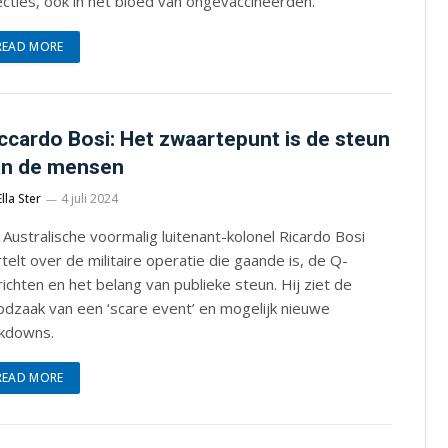
ecties, ook in het bloed van ongevaccineerden.
READ MORE
ccardo Bosi: Het zwaartepunt is de steun
an de mensen
Ella Ster
4 juli 2024
Australische voormalig luitenant-kolonel Ricardo Bosi
telt over de militaire operatie die gaande is, de Q-
ichten en het belang van publieke steun. Hij ziet de
odzaak van een ‘scare event’ en mogelijk nieuwe
ckdowns.
READ MORE