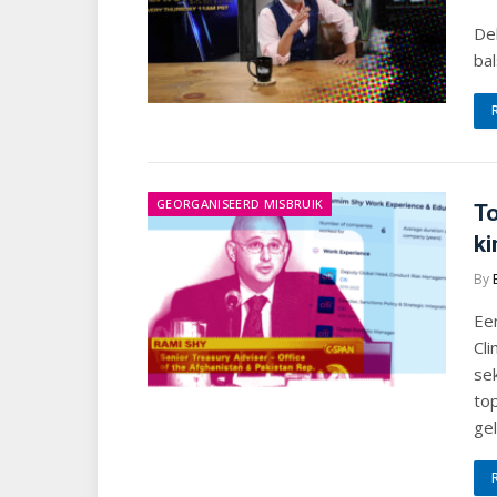
Del
ba
GEORGANISEERD MISBRUIK
To
ki
By
Een
Cli
sek
to
gel