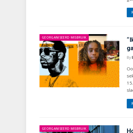
GEORGANISEERD MISBRUIK
“I
ga
By
Ook
sek
15
sla
GEORGANISEERD MISBRUIK
Ho