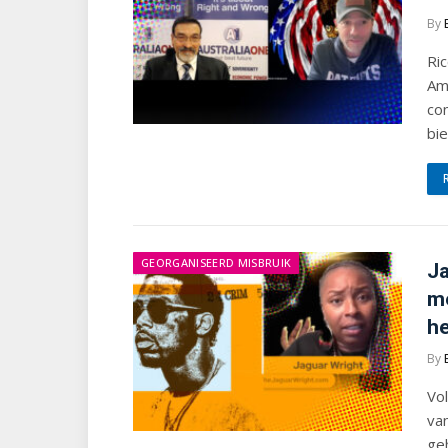
By
Ric
Am
con
bi
GEORGANISEERD MISBRUIK
Ja
me
h
By
Vo
va
geh