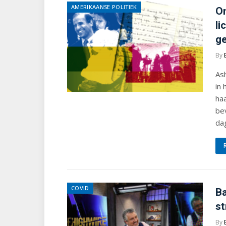
AMERIKAANSE POLITIEK
On
li
ge
By
Ash
in
haa
bev
da
COVID
Ba
st
By