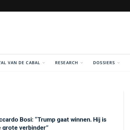
VAL VAN DE CABAL
RESEARCH
DOSSIERS
ccardo Bosi: “Trump gaat winnen. Hij is
 grote verbinder”