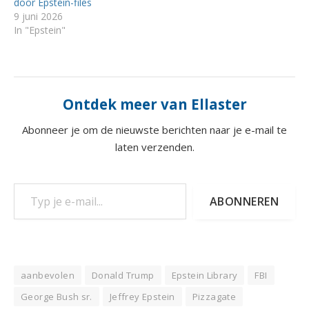
door Epstein-files
9 juni 2026
In "Epstein"
Ontdek meer van Ellaster
Abonneer je om de nieuwste berichten naar je e-mail te
laten verzenden.
Typ je e-mail...
ABONNEREN
aanbevolen
Donald Trump
Epstein Library
FBI
George Bush sr.
Jeffrey Epstein
Pizzagate