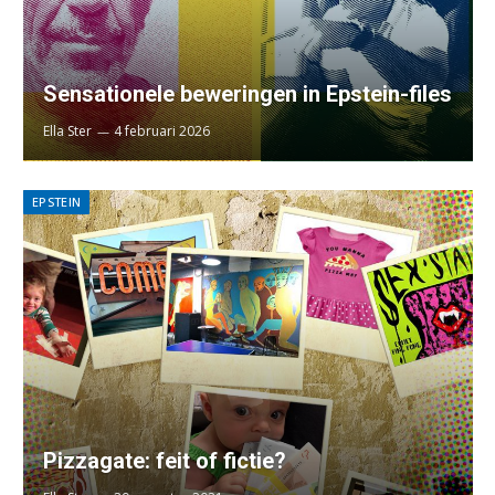
Sensationele beweringen in Epstein-files
Ella Ster
4 februari 2026
EPSTEIN
Pizzagate: feit of fictie?