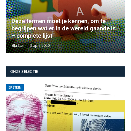
Deze termen moet je kennen, om te
begrijpen wat er in de wereld gaande is
– complete lijst
Ella Ster
3 april 2020
ONZE SELECTIE
EPSTEIN