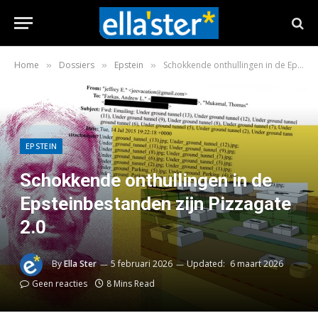
Home
Dossiers
Epstein
Schokkende onthullingen in de Epsteinbestanden zijn Pizzagate 2.0
»
»
»
EPSTEIN
Schokkende onthullingen in de
Epsteinbestanden zijn Pizzagate
2.0
By
Ella Ster
5 februari 2026
Updated:
6 maart 2026
Geen reacties
8 Mins Read