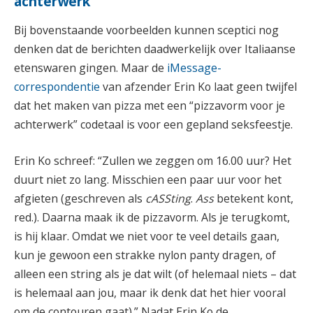
achterwerk”
Bij bovenstaande voorbeelden kunnen sceptici nog
denken dat de berichten daadwerkelijk over Italiaanse
etenswaren gingen. Maar de
iMessage-
correspondentie
van afzender Erin Ko laat geen twijfel
dat het maken van pizza met een “pizzavorm voor je
achterwerk” codetaal is voor een gepland seksfeestje.
Erin Ko schreef: “Zullen we zeggen om 16.00 uur? Het
duurt niet zo lang. Misschien een paar uur voor het
afgieten (geschreven als
cASSting
.
Ass
betekent kont,
red.). Daarna maak ik de pizzavorm. Als je terugkomt,
is hij klaar. Omdat we niet voor te veel details gaan,
kun je gewoon een strakke nylon panty dragen, of
alleen een string als je dat wilt (of helemaal niets – dat
is helemaal aan jou, maar ik denk dat het hier vooral
om de contouren gaat).” Nadat Erin Ko de