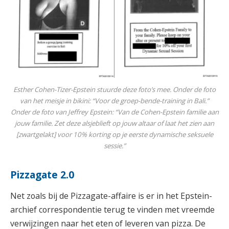
Esther Cohen-Tizer-Epstein stuurde deze foto’s mee. Onder de foto
van het meisje in bikini: “Voor de groep-bende-training in Bali.”
Onder de foto van Jeffrey Epstein: “Van de Cohen-Epstein familie aan
jouw familie. Zet deze alsjeblieft op jouw altaar of laat het zien aan
[zwartgelakt] voor 10% korting op je eerste dynamische seksuele
sessie.”
Pizzagate 2.0
Net zoals bij de Pizzagate-affaire is er in het Epstein-
archief correspondentie terug te vinden met vreemde
verwijzingen naar het eten of leveren van pizza. De